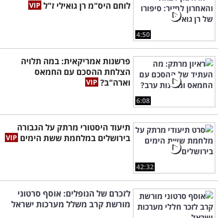
לוחם היס"מ רן גואילי ז"ל
4:50
פרשנות אמריקאית: במה תלויה
הצלחת ההסכם עם החמאס
וארה"ב?
6:08
תיעוד היסטורי מרתק על הגבורה
בירושלים במלחמת ששת הימים
42:32
לזכרם של הנופלים: אוסף סרטוני
מורשת קרב משלל מערכות ישראל