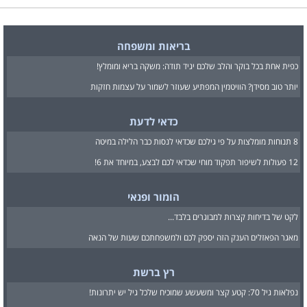
בריאות ומשפחה
כפית אחת בכל בוקר והלב שלכם יגיד תודה: משקה בריא ומומלץ!
יותר טוב מסידן? הוויטמין המפתיע שעוזר לשמור על עצמות חזקות
כדאי לדעת
8 תנוחות מומלצות על פי גילכם שכדאי לנסות כבר הלילה במיטה
12 פעולות לשיפור תפקוד מוחי שכדאי לכם לבצע, במיוחד את 6!
הומור ופנאי
לקט של בדיחות קצרות למבוגרים בלבד...
מאגר הפאזלים הענק הזה יספק לכם ולמשפחתכם שעות של הנאה
רץ ברשת
נפלאות גיל 70: קטע קצר ומשעשע שמוכיח שלכל גיל יש יתרונות!