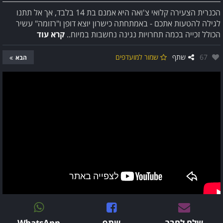
הכנרית הצעירה קלואי צ'ואה היא אמנם בת 14 בלבד, אך אל תתנו
לגילה להטעות אתכם - באמתחתה כישרון יוצא דופן ו"רזומה" עשיר
הכולל זכייה בכמה תחרויות נגינה נחשבות במיוח..
קרא עוד
אהבו:
67
שתף
שמור למועדפים
הבא
שלח לחבר
שתף
WhatsApp