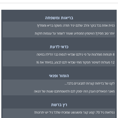
בריאות ומשפחה
כפית אחת בכל בוקר והלב שלכם יגיד תודה: משקה בריא ומומלץ!
יותר טוב מסידן? הוויטמין המפתיע שעוזר לשמור על עצמות חזקות
כדאי לדעת
8 תנוחות מומלצות על פי גילכם שכדאי לנסות כבר הלילה במיטה
12 פעולות לשיפור תפקוד מוחי שכדאי לכם לבצע, במיוחד את 6!
הומור ופנאי
לקט של בדיחות קצרות למבוגרים בלבד...
מאגר הפאזלים הענק הזה יספק לכם ולמשפחתכם שעות של הנאה
רץ ברשת
נפלאות גיל 70: קטע קצר ומשעשע שמוכיח שלכל גיל יש יתרונות!