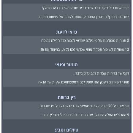
כפית אחת בכל בוקר והלב שלכם יגיד תודה: משקה בריא ומומלץ!
יותר טוב מסידן? הוויטמין המפתיע שעוזר לשמור על עצמות חזקות
כדאי לדעת
8 תנוחות מומלצות על פי גילכם שכדאי לנסות כבר הלילה במיטה
12 פעולות לשיפור תפקוד מוחי שכדאי לכם לבצע, במיוחד את 6!
הומור ופנאי
לקט של בדיחות קצרות למבוגרים בלבד...
מאגר הפאזלים הענק הזה יספק לכם ולמשפחתכם שעות של הנאה
רץ ברשת
נפלאות גיל 70: קטע קצר ומשעשע שמוכיח שלכל גיל יש יתרונות!
9 ההרגלים האלה ישנו לך את החיים - טיפ מספר 5 מומלץ בחום!
טיולים וטבע