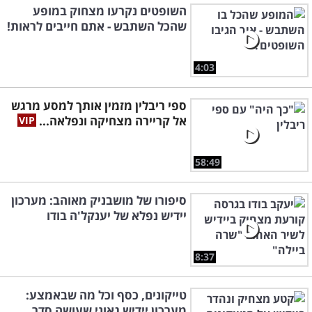
השופטים נקרעו מצחוק במופע
שהכל השתבש - אתם חייבים לראות!
4:03
ספי ריבלין מזמין אותך למסע מרגש
אל קריירה מצחיקה ונפלאה...
58:49
סיפורו של מושבניק מאוהב: מערכון
יידיש נפלא של יענקל'ה בודו
8:37
טייקונים, כסף וכל מה שבאמצע:
מערכון יידיש גאוני שעושה סדר...