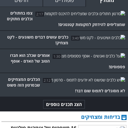
מומלץ
פופולריים
חדשים
צפו בחתולים
2:17
וכלבים מתוקים
שמצליחים להידחק למקומות קטנטנים!
כלבים עושים דברים משוגעים - לקט
3:40
מצחיק!
אומרים שכלב הוא חברו
1:30
הטוב של האדם - אוסף
פספוסים!
הכלבים המצחיקים
2:12
שבסרטון הזה פשוט
לא מסוגלים לתפוס שום דבר!
הצג תכנים נוספים
בדיחות ומצחיקים
16 משפטים של אימהות פולניות