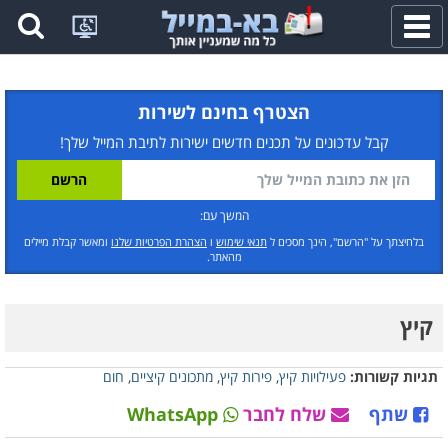
פתח
תפריט
הצטרף בחינם לשירות
קבל עדכונים על תכנים חדשים ישירות לתיבת המייל שלך!
המשך עם:
בלחיצתך על "הרשם", הינך מסכים ל
תנאי שימוש
ו
הצהרת הפרטיות שלנו
ומאשר קבלת מיילים
מהאתר.
קיץ
תגיות קשורות:
פעילויות קיץ
,
פירות קיץ
,
מתכונים קיציים
,
חום
שתף
שלח לחבר
WhatsApp