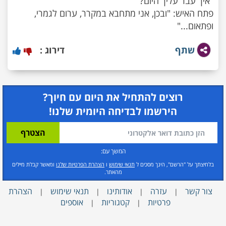
פתח האיש: "ובכן, אני מתחבא במקרר, ערום לגמרי,
ופתאום..."
שתף
דירוג :
רוצים להתחיל את היום עם חיוך?
הירשמו לבדיחה היומית שלנו!
המשך עם:
בלחיצתך על "הרשם", הינך מסכים ל
תנאי שימוש
ו
הצהרת הפרטיות שלנו
ומאשר קבלת מיילים
מהאתר.
צור קשר
עזרה
אודותינו
תנאי שימוש
הצהרת
|
|
|
|
פרטיות
קטגוריות
אוספים
|
|