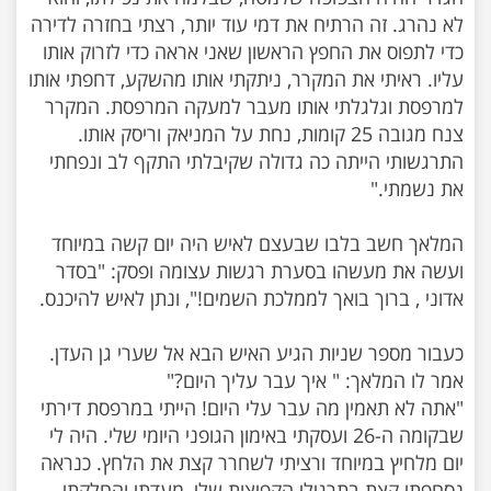
לא נהרג. זה הרתיח את דמי עוד יותר, רצתי בחזרה לדירה
כדי לתפוס את החפץ הראשון שאני אראה כדי לזרוק אותו
עליו. ראיתי את המקרר, ניתקתי אותו מהשקע, דחפתי אותו
למרפסת וגלגלתי אותו מעבר למעקה המרפסת. המקרר
צנח מגובה 25 קומות, נחת על המניאק וריסק אותו.
התרגשותי הייתה כה גדולה שקיבלתי התקף לב ונפחתי
המלאך חשב בלבו שבעצם לאיש היה יום קשה במיוחד
ועשה את מעשהו בסערת רגשות עצומה ופסק: "בסדר
כעבור מספר שניות הגיע האיש הבא אל שערי גן העדן.
"אתה לא תאמין מה עבר עלי היום! הייתי במרפסת דירתי
שבקומה ה-26 ועסקתי באימון הגופני היומי שלי. היה לי
יום מלחיץ במיוחד ורציתי לשחרר קצת את הלחץ. כנראה
נסחפתי קצת בתרגילי הקפיצות שלי, מעדתי והחלקתי