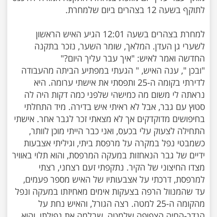
למחרת בצהרים בשעה 12:01 הגיע האיש הראשון
לשערי גן העדן. המלאך, שומר השער, נזכר בתקנה
"ובכן ", ענה האיש, " הגעתי במפתיע הביתה מהעבודה
לדירתי בקומה ה-25 ותפסתי את אישתי ערומה. היא
נראתה לי משום מה כמישהי שלפני כמה דקות היה לה
סטוץ עם גבר, אבל לא ראיתי איש בדירה. מיד התחלתי
בחיפושים מדוקדקים אך לא מצאתי זכר לגבר אחר. אישתי
התחילה לצעוק עלי בכעס, ואני כבר הייתי מוכן לוותר,
כשמבטי נפל במקרה על מרפסת ביתי, וגיליתי אצבעות
ידיים של גבר הנאחזות במעקה המרפסת, והוא תלוי באוויר
מצדו החיצוני של הקיר. נתקפתי זעם רצחני, רצתי
למרפסת, דרכתי על אצבעותיו של האיש מספר פעמים,
עד שהמנוול הרפה בצעקות אימים מאחיזתו במעקה ונפל
מהקומה ה-25 למטה. רצה הגורל, והאיש נחת על
הגדר-החיה הצפופה שלמטה, שבלמה את נפילתו, והוא