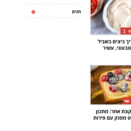
חגים
ם
יך ביצים בשביל
 טבעוני, עשיר
קצת אחר: מתכון
ט מפנק עם פירות