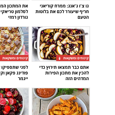
גו צ'ו ג'אנג: ממרח קוריאני
את המתכון המע
חריף שיעורר לכם את בלוטות
לסלמון טריאקי
הטעם
גורדון רמזי
קינוחים ומשקאות
קינוחים ומשקאות
אתם כבר תמצאו תירוץ כדי
לפני שתספיקו ל
להכין את מתכון הפירות
פודינג פקאן וקי
המדהים הזה
ייגמר