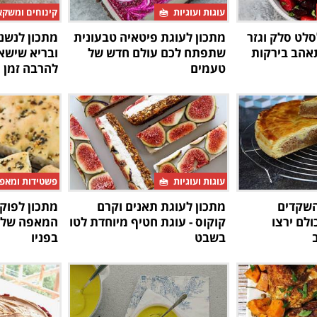
עוגות ועוגיות
קינוחים ומשק
לט סלק וגזר
מתכון לעוגת פיטאיה טבעונית
מתכון לנשנ
אהב בירקות
שתפתח לכם עולם חדש של
ובריא שישא
טעמים
להרבה זמן
עוגות ועוגיות
פשטידות ומאפ
השקדים
מתכון לעוגת תאנים וקרם
מתכון לפוקצ
לם ירצו
קוקוס - עוגת חטיף מיוחדת לטו
המאפה שלא 
בשבט
בפניו