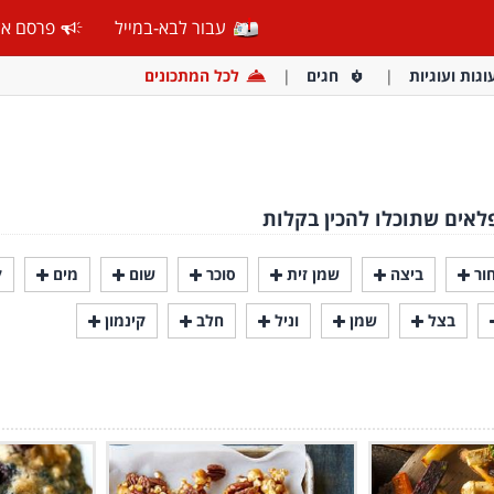
עבור לבא-במייל
פרסם אצ
וגות ועוגיות
חגים
לכל המתכונים
לאים שתוכלו להכין בקלות
ור
ביצה
שמן זית
סוכר
שום
מים
ק
בצל
שמן
וניל
חלב
קינמון