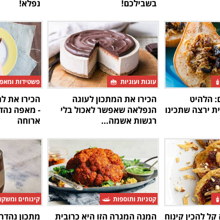
בשבילכם!
נפלא!
עוגות ועוגיות
פשטידות ומאפ
: הלהיט
הכירו את המתכון לעוגה
הכירו את ל
ת ירצה שתכינו
הנפלאה שאפשר לאכול בלי
- מאפה נהד
רגשות אשמה...
ארוחה
קטניות ותוספות
קינוחים ומשק
קל להכין קינוח
המנה המגרה הזו היא כרובית
מתכון נהדר 