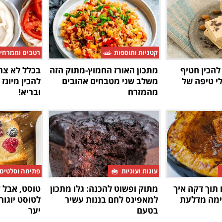
קטניות ותוספות
רטבים וממרחי
להכין חטיף
מתכון האורז החמוץ-מתוק הזה
בכלל לא צר
י טיפה של
משלב שני מטבחים אהובים
להכין מיונז
מהמזרח
ובריא!
עוגות ועוגיות
פתיחה וסלטים
 תוך דקה איך
מתוק ופשוט להכנה: גלו מתכון
טוסט, אבל 
ימה מדלעת
למאפינס לחם בננות עשיר
לטוסט יוגור
בטעם
יער