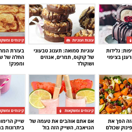
עוגות ועוגיות
קינוחים ומשק
פות: גלידות
עוגיות סמואה: תענוג טבעוני
בעזרת המתכ
ענן בציפוי
של קוקוס, תמרים, אגוזים
החלה של שב
ושוקולד
ומפנק!
קינוחים ומשקאות
קינוחים ומשק
זה הפך את
אם אתם אוהבים את טעמה של
שייק הרימונ
ינוק שכולם
הגויאבה, השייק הזה בול
ביתרונות בר