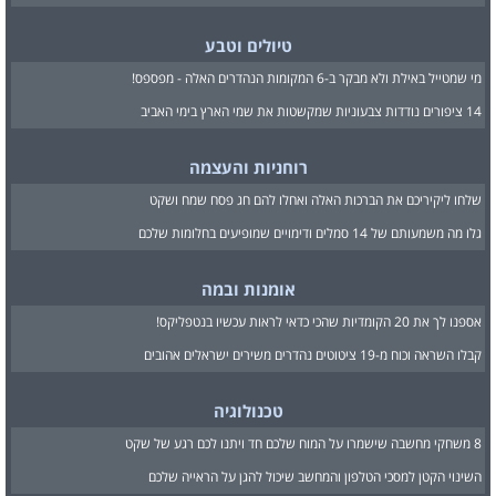
טיולים וטבע
מי שמטייל באילת ולא מבקר ב-6 המקומות הנהדרים האלה - מפספס!
14 ציפורים נודדות צבעוניות שמקשטות את שמי הארץ בימי האביב
רוחניות והעצמה
שלחו ליקיריכם את הברכות האלה ואחלו להם חג פסח שמח ושקט
גלו מה משמעותם של 14 סמלים ודימויים שמופיעים בחלומות שלכם
אומנות ובמה
אספנו לך את 20 הקומדיות שהכי כדאי לראות עכשיו בנטפליקס!
קבלו השראה וכוח מ-19 ציטוטים נהדרים משירים ישראלים אהובים
טכנולוגיה
8 משחקי מחשבה שישמרו על המוח שלכם חד ויתנו לכם רגע של שקט
השינוי הקטן למסכי הטלפון והמחשב שיכול להגן על הראייה שלכם