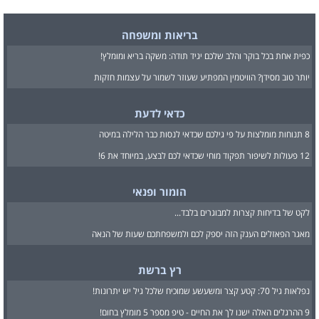
בריאות ומשפחה
כפית אחת בכל בוקר והלב שלכם יגיד תודה: משקה בריא ומומלץ!
יותר טוב מסידן? הוויטמין המפתיע שעוזר לשמור על עצמות חזקות
כדאי לדעת
8 תנוחות מומלצות על פי גילכם שכדאי לנסות כבר הלילה במיטה
12 פעולות לשיפור תפקוד מוחי שכדאי לכם לבצע, במיוחד את 6!
הומור ופנאי
לקט של בדיחות קצרות למבוגרים בלבד...
מאגר הפאזלים הענק הזה יספק לכם ולמשפחתכם שעות של הנאה
רץ ברשת
נפלאות גיל 70: קטע קצר ומשעשע שמוכיח שלכל גיל יש יתרונות!
9 ההרגלים האלה ישנו לך את החיים - טיפ מספר 5 מומלץ בחום!