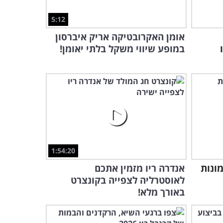
5:12
3:08
אומן האקרובטיקה אריק איברסון
ציור מדהים במשיכת מכחול
במופע שיווי משקל בלתי יאומן!
אחת בלבד!
2:19
מדהים מה שאפשר לעשות
עם 3 צבעים בלבד...
4:41
השילוב המדהים של ריקוד
1:54:20
ויוגה
ונות
אנדרה ריו מזמין אתכם
2:31
לאוסטרליה לצפייה בקונצרט
באורך מלא!
מדוע אסור לגברים להיכנס
למטבח - מצחיק!