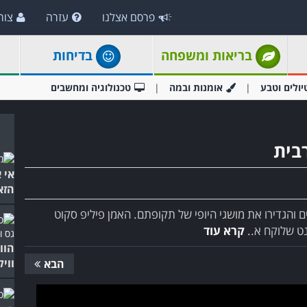
פרסם אצלנו
עזרה
צור
בריאות ומשפחה
בדיחות
יולים וטבע
אומנות ובמה
טכנולוגיה ומחשבים
אי 
הזא
ם והגדירו את מושגי היופי של תקופתם. האמן פיליפ סקוט
נט שלוקח א..
קרא עוד
הוו
ווי
הבא