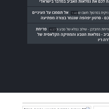
ה לכם את נפלאות האביב במדבר בישראלי
אל תסמכו על העיניים
1:40
ם - סרטון יפהפה שנגמר בצורה מפתיעה
פריחת
4:37
יב - נפלאות הטבע והמוזיקה הקלאסית של
רה ריו
השעון המיוחד הזה יוכל
להפנט אתכם בתוך פחות
מדקה!
1:12
מדוע חשוב לשוחח עם הבנות
שלנו? סרטון חשוב!
1:20
ציור מדהים בדקה וחצי עם
טוויסט מפתיע בסוף... צפייה