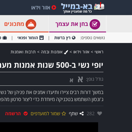
אזור וידאו
בחן את עצמך
מתכונים
נושאים נוספים:
רץ ברשת
הומור ופנאי
ט
ראשי
>
אזור וידאו
>
אומנות ובמה
>
תרבות ואומנות
יופי נשי ב-500 שנות אמנות מערבית
א
גודל גופן:
א
במשך דורות רבים ציירו ותיעדו אמנים את פניהן של נשי
ג'ונסון השתמש בטכניקה מיוחדת כדי ליצור סרטון מהפ
אהבו:
282
שתף
שמור למועדפים
הרשמה