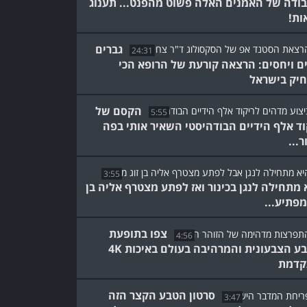
ודה של האמנים האלה פשוט מהפנט... תענוג
ות!
גברים
24:31
ם ויחסים: הרצאה קורעת של הרופא הכי
יק בישראל
הקסם של
5:55
וד אלף הידיים הבודהיסטי השאיר אותי בפה
...
3:55
 מתחילה לנגן בכינור ואז לפתע מצטרף אליה בן
 מפתיע...
צפו בתופעת
4:56
הטבע הצבעונית והמרהיבה בעולם באיכות 4K
קדמת
סרטון הטבע הקצר הזה
3:47