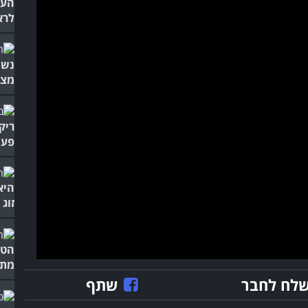
העב
לרא
נשי
מצח
ריק
פעור
היא
זוג
מת
לח לחבר
שתף