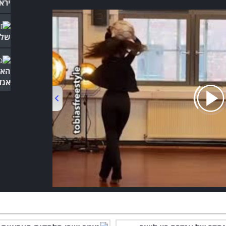
ירא
שלכ
האב
אנד
00:00
/
01:01