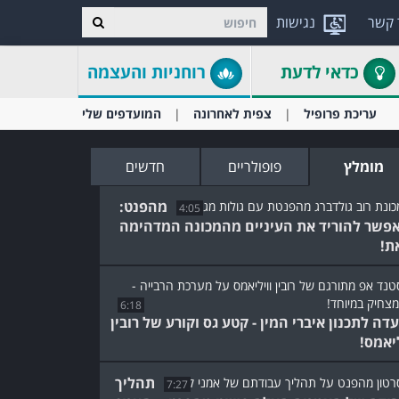
 קשר
נגישות
כדאי לדעת
רוחניות והעצמה
עריכת פרופיל
צפית לאחרונה
המועדפים שלי
מומלץ
פופולריים
חדשים
מהפנט:
4:05
אפשר להוריד את העיניים מהמכונה המדהימה
ת!
6:18
עדה לתכנון איברי המין - קטע גס וקורע של רובין
ליאמס!
תהליך
7:27