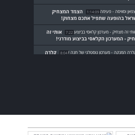
הצמד המצחיק
1:14:09
ראל בהופעה שתפיל אתכם מצחוק!
אותי זה
7:22
יק - המערכון הקלאסי בביצוע מודרני!
קלרה
8:04
קה סוגרת חשבון עם השכנות - מערכון
טלגי!
דני סנדרסון עושה צחוק
מהטירונות - קטע נוסטלגי
ומפיל מצחוק!
3:29
וקישוא אחד לא מוצאים עד
היום - מערכון קלאסי של
הגשש!
2:22