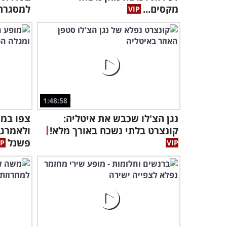
מקסים...
למסגרת
1:48:58
נגן הצ'לו שכבש את איטליה:
צפו במו
קונצרט בלתי נשכח באורך מלא!
ולאמרגן
פשנל