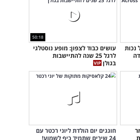
קצרות ולעניין: מופע מצחיק
באורך מלא של שלוש בדרניות
אגדיות
1:24:26
הקומיקאי הזה יגרום לכם
50:18
לחייך רק מלראות אותו עולה
על הבמה!
 נכות
עושים כבוד לצפון: מופע נוסטלגי
1:04:54
דה
לרגל 25 שנה להתיישבות
בגולן
ר
חוגגים יום הולדת ליוני רכטר עם
ת
24 שירים שתמיד כיף לשמוע!