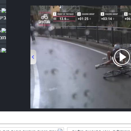
ביש
מצח
המנ
נוס
00:00
/
00:58