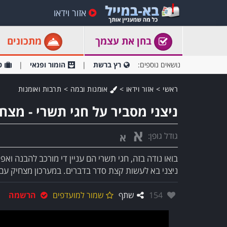
אזור וידאו
בחן את עצמך
מתכונים
נושאים נוספים:
רץ ברשת
הומור ופנאי
ט
ראשי
>
אזור וידאו
>
אומנות ובמה
>
תרבות ואומנות
ניצני מסביר על חגי תשרי - מצחי
א
גודל גופן:
א
בואו נודה בזה, חגי תשרי הם עניין די מורכב להבנה ואפ
ניצני בא לעשות קצת סדר בדברים. במערכון מצחיק עם
אהבו:
154
שתף
שמור למועדפים
הרשמה