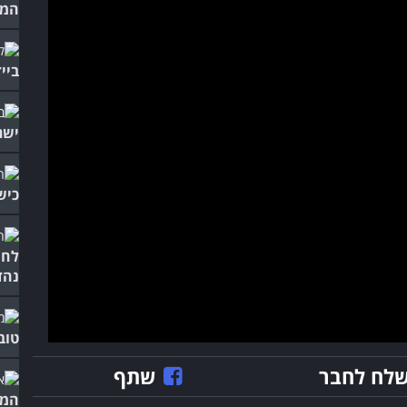
המת
ביי
ישר
כיש
לחי
נהד
טוב
לח לחבר
שתף
המר