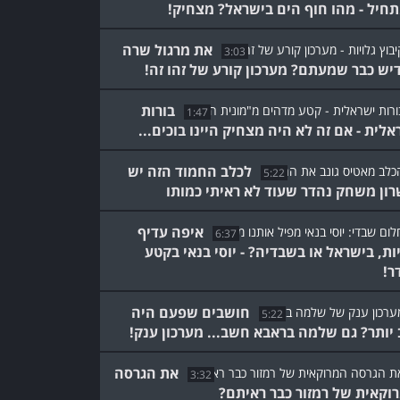
חיל - מהו חוף הים בישראל? מצחיק!
את מרגול שרה
3:03
דיש כבר שמעתם? מערכון קורע של זהו זה!
בורות
1:47
אלית - אם זה לא היה מצחיק היינו בוכים...
לכלב החמוד הזה יש
5:22
רון משחק נהדר שעוד לא ראיתי כמותו
איפה עדיף
6:37
ות, בישראל או בשבדיה? - יוסי בנאי בקטע
ר!
חושבים שפעם היה
5:22
 יותר? גם שלמה בראבא חשב... מערכון ענק!
את הגרסה
3:32
וקאית של רמזור כבר ראיתם?