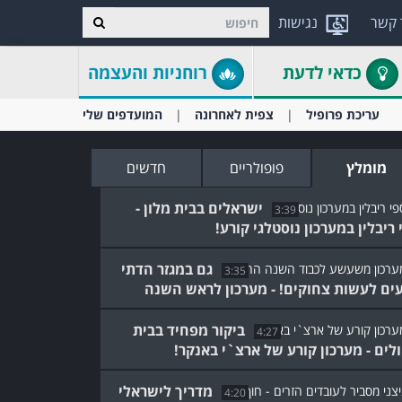
 קשר
נגישות
כדאי לדעת
רוחניות והעצמה
עריכת פרופיל
צפית לאחרונה
המועדפים שלי
מומלץ
פופולריים
חדשים
ישראלים בבית מלון -
3:39
 ריבלין במערכון נוסטלגי קורע!
גם במגזר הדתי
3:35
עים לעשות צחוקים! - מערכון לראש השנה
ביקור מפחיד בבית
4:27
לים - מערכון קורע של ארצ`י באנקר!
מדריך לישראלי
4:20