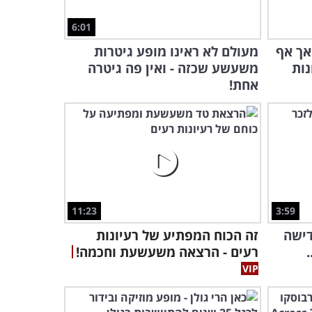
6:01
בעזרת הסרטון הזה אתם
והילדים שלכם תכינו עוגת
אך אף
מעולם לא ראינו מופע גיטרות
דבש לראש שנה!
ות
משעשע שכזה - ואין פה גיטרה
11:01
אחת!
5 מתכונים לסלטים מרוקאים
פשוטים וטעימים במיוחד
לראש השנה
2:54
מתגעגעים לארוחות חג
משפחתיות? צפו במופע
הסטנד אפ הקורע הזה...
11:23
3:59
5:41
דישה
זה הכוח המפתיע של רעיונות
"מצדיעים לספי ריבלין" -
רעים - הרצאה משעשעת וחכמה!
מופע מלא שיזכיר לכם את
הבדרן הענק
1:46:20