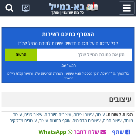
פתח
תפריט
הצטרף בחינם לשירות
קבל עדכונים על תכנים חדשים ישירות לתיבת המייל שלך!
המשך עם:
בלחיצתך על "הרשם", הינך מסכים ל
תנאי שימוש
ו
הצהרת הפרטיות שלנו
ומאשר קבלת מיילים
מהאתר.
עיצובים
תגיות קשורות:
עיצוב
,
עיצוב וצילום
,
עיצובים מיוחדים
,
עיצוב פנים
,
עיצוב
מיוחד
,
עיצוב הבית
,
עיצובים מדהימים
,
אוסף תמונות עיצוב
,
עיצובים מדליקים
שתף
שלח לחבר
WhatsApp