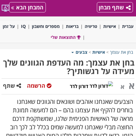
שתף מבחן
המבחן הבא
עברית
אישיות
טריוויה
בריאות
מספרים וחשבון
IQ
על זמן
התוצאות שלי
בחן את עצמך
>
אישיות
>
צבעים
בחן את עצמך: מה העדפת הגוונים שלך
מעידה על רגשותיך?
א
הרשמה
שתף
א
דורון לרר
הצבעים שאנחנו אוהבים ושונאים והגוונים שאנחנו
בוחרים להקיף את עצמנו בהם – הם למעשה תמונת
מראה של האישיות הפנימית שלנו, שמשתקפת דרכם
החוצה מבלי שאנחנו למעשה שמים בכלל לב לכך רוב
הזמן. כדאי לדעת שמרבית חלקי המוח האנושי מוקדשים