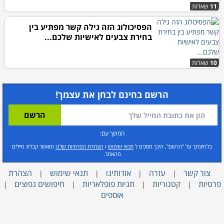
11
שאלות
הפסיכולוג הזה גילה קשר מפתיע בין
בחירת צבעים לאישיות שלכם...
10
שאלות
הרשם בחינם לבחן את עצמך!
המשך עם:
בלחיצתך על "הרשם", הינך מסכים ל
תנאי שימוש
ו
הצהרת הפרטיות שלנו
ומאשר קבלת מיילים
מהאתר.
צור קשר
עזרה
אודותינו
תנאי שימוש
הצהרת
|
|
|
|
פרטיות
קטגוריות
תגיות פופלאריות
חיפושים נפוצים
|
|
|
|
אוספים