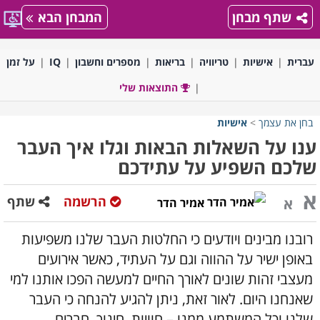
שתף מבחן
המבחן הבא
עברית
אישיות
טריוויה
בריאות
מספרים וחשבון
IQ
על זמן
התוצאות שלי
בחן את עצמך
>
אישיות
ענו על השאלות הבאות וגלו איך העבר
שלכם השפיע על עתידכם
א
הרשמה
שתף
א
אמיר הדר
רובנו מבינים ויודעים כי החלטות העבר שלנו משפיעות
באופן ישיר על ההווה וגם על העתיד, כאשר אירועים
מעצבי זהות שונים לאורך החיים למעשה הפכו אותנו למי
שאנחנו היום. לאור זאת, ניתן להגיע להנחה כי העבר
שלנו וכל המשתמע ממנו – חוויות, חינוך, חברים,