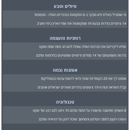
טיולים וטבע
מי שמטייל באילת ולא מבקר ב-6 המקומות הנהדרים האלה - מפספס!
14 ציפורים נודדות צבעוניות שמקשטות את שמי הארץ בימי האביב
רוחניות והעצמה
שלחו ליקיריכם את הברכות האלה ואחלו להם חג פסח שמח ושקט
גלו מה משמעותם של 14 סמלים ודימויים שמופיעים בחלומות שלכם
אומנות ובמה
אספנו לך את 20 הקומדיות שהכי כדאי לראות עכשיו בנטפליקס!
קבלו השראה וכוח מ-19 ציטוטים נהדרים משירים ישראלים אהובים
טכנולוגיה
8 משחקי מחשבה שישמרו על המוח שלכם חד ויתנו לכם רגע של שקט
השינוי הקטן למסכי הטלפון והמחשב שיכול להגן על הראייה שלכם