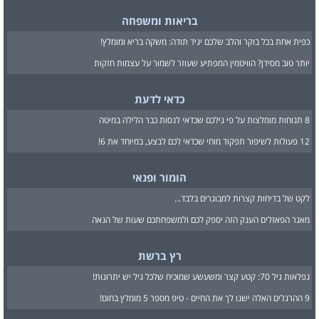
בריאות ומשפחה
כפית אחת בכל בוקר והלב שלכם יגיד תודה: משקה בריא ומומלץ!
יותר טוב מסידן? הוויטמין המפתיע שעוזר לשמור על עצמות חזקות
כדאי לדעת
8 תנוחות מומלצות על פי גילכם שכדאי לנסות כבר הלילה במיטה
12 פעולות לשיפור תפקוד מוחי שכדאי לכם לבצע, במיוחד את 6!
הומור ופנאי
לקט של בדיחות קצרות למבוגרים בלבד...
מאגר הפאזלים הענק הזה יספק לכם ולמשפחתכם שעות של הנאה
רץ ברשת
נפלאות גיל 70: קטע קצר ומשעשע שמוכיח שלכל גיל יש יתרונות!
9 ההרגלים האלה ישנו לך את החיים - טיפ מספר 5 מומלץ בחום!