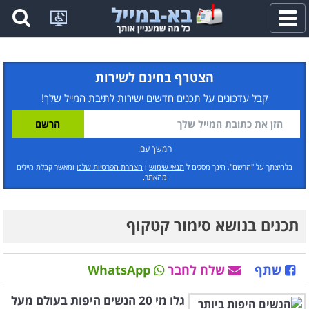
פתח
תפריט
הצטרף בחינם לשירות
קבל עדכונים על תכנים חדשים ישירות לתיבת המייל שלך!
המשך עם:
בלחיצתך על "הרשם", הינך מסכים ל
תנאי שימוש
ו
הצהרת הפרטיות שלנו
ומאשר קבלת מיילים
מהאתר.
תכנים בנושא סימור קטקוף
שתף
שלח לחבר
WhatsApp
גלו מי 20 הנשים היפות בעולם מעל