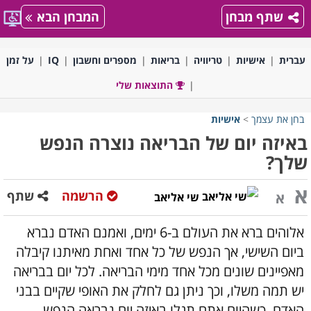
שתף מבחן
המבחן הבא
עברית
אישיות
טריוויה
בריאות
מספרים וחשבון
IQ
על זמן
התוצאות שלי
בחן את עצמך
>
אישיות
באיזה יום של הבריאה נוצרה הנפש
שלך?
א
הרשמה
שתף
א
שי אליאב
אלוהים ברא את העולם ב-6 ימים, ואמנם האדם נברא
ביום השישי, אך הנפש של כל אחד ואחת מאיתנו קיבלה
מאפיינים שונים מכל אחד מימי הבריאה. לכל יום בבריאה
יש תמה משלו, וכך ניתן גם לחלק את האופי שקיים בבני
האדם, כשהיום אתם תגלו באיזה יום נבראה הנפש