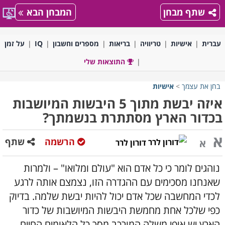
שתף מבחן
המבחן הבא
עברית
אישיות
טריוויה
בריאות
מספרים וחשבון
IQ
על זמן
התוצאות שלי
בחן את עצמך
>
אישיות
איזה יבשת מתוך 5 היבשות המיושבות
בכדור הארץ מסתתרת בנשמתך?
א
הרשמה
שתף
א
דורון לרר
נוהגים לומר כי כל אדם הוא "עולם ומלואו" – ולמרות
שאנחנו מסכימים עם ההגדרה הזו, נצמצם אותה לרגע
לכדי המחשבה שכל אדם יכול להיות יבשת שלמה. בדיוק
כפי שלכל אחת מחמשת היבשות המיושבות של כדור
הארץ יש אופי משלה המורכב מסך כל הלאומים החיים