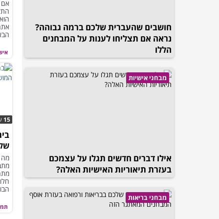
הס
אם 
התק
הוא
חושבים שהעברית שלכם ברמה גבוהה?
אתם
הבאו
נראה אם תצליחו לענות על המבחנים
הללו
איש
מבחני אישיות
15
ש
בית
שלך
באמ
אילו דברים חדשים תגלו על עצמכם
מה ה
מתב
בעזרת תיאוריות האישיות האלה?
מתח
חלומ
הבול
להת
מבחני בריאות
תמו