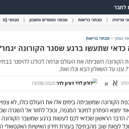
לחבר
י
טריוויה
מבחני
בריאות
מבחני
מספרים וחשבון
מבחני
IQ
את עצמך
>
מבחני
בריאות
כדאי שתעשו ברגע שסגר הקורונה יגמר?
 הקורונה השביתה את העולם וגרמה לכולנו להיסגר בבתי
? ענו על השאלון הבא וגלו זאת.
א
ופן:
א
דורון לרר
19/08/2020
פת הקורונה שמשביתה בימים אלו את העולם כולו, לא צפוי
וד ימצא הפתרון למיגור המגפה, ונוכל לחזור אל השגרה שכיו
 הדבר הראשון שכדאי לכם לעשות ברגע שמשבר הקורונה יסת
וכל לצאת שוב מהבתים? בעזרת חידון האישיות האקטואלי הזה