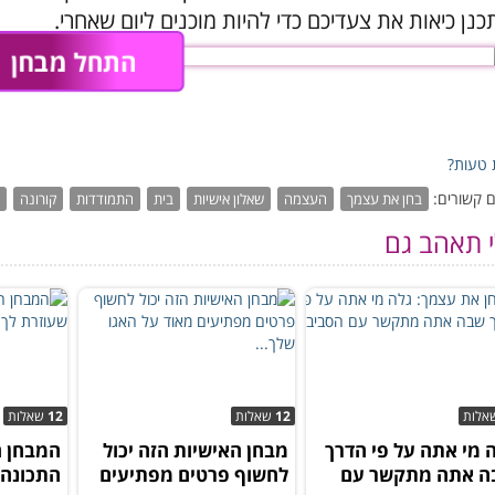
כנן כיאות את צעדיכם כדי להיות מוכנים ליום שאחרי.
התחל מבחן
טעות?
 קשורים:
בחן את עצמך
העצמה
שאלון אישיות
בית
התמודדות
קורונה
מ
י תאהב גם
אלות
12
שאלות
12
שאלות
 מי אתה על פי הדרך
מבחן האישיות הזה יכול
המבחן ה
ה אתה מתקשר עם
לחשוף פרטים מפתיעים
התכונה 