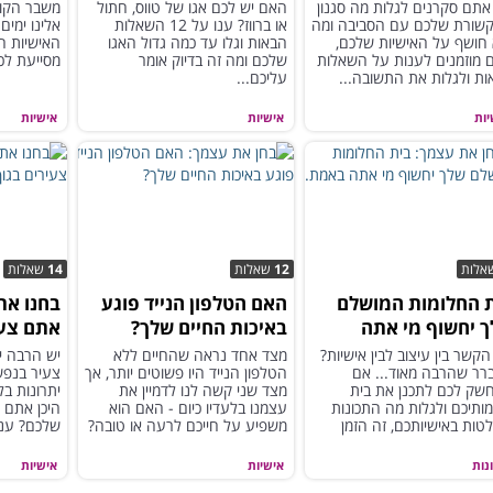
ביבה
מאוד על האגו שלך...
את הימי
אתם סקרנים לגלות מה סגנון
האם יש לכם אגו של טווס, חתול
משבר הקור
שורת שלכם עם הסביבה ומה
או ברווז? ענו על 12 השאלות
אלינו ימים
 חושף על האישיות שלכם,
הבאות וגלו עד כמה גדול האגו
האישיות הב
 מוזמנים לענות על השאלות
שלכם ומה זה בדיוק אומר
מסייעת לכ
ת ולגלות את התשובה...
עליכם...
יות
אישיות
אישיות
אלות
12
שאלות
14
שאלות
 החלומות המושלם
האם הטלפון הנייד פוגע
בחנו את
 יחשוף מי אתה
באיכות החיים שלך?
אתם צעי
ת...
בנפש?
קשר בין עיצוב לבין אישיות?
מצד אחד נראה שהחיים ללא
יש הרבה י
רר שהרבה מאוד... אם
הטלפון הנייד היו פשוטים יותר, אך
צעיר בנפש
שק לכם לתכנן את בית
מצד שני קשה לנו לדמיין את
יתרונות בל
ותיכם ולגלות מה התכונות
עצמנו בלעדיו כיום - האם הוא
היכן אתם 
טות באישיותכם, זה הזמן
משפיע על חייכם לרעה או טובה?
שלכם? ענו 
חיל!
נות
אישיות
אישיות