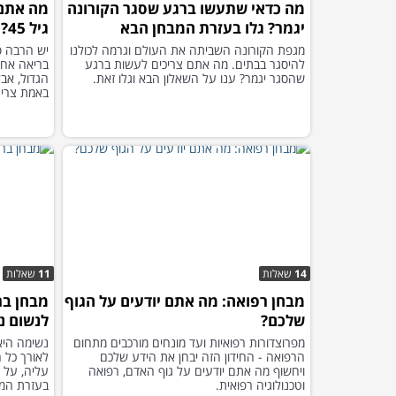
מה כדאי שתעשו ברגע שסגר הקורונה
מה אתם 
יגמר? גלו בעזרת המבחן הבא
גיל 45?
מגפת הקורונה השביתה את העולם וגרמה לכולנו
יש הרבה ס
להיסגר בבתים. מה אתם צריכים לעשות ברגע
שהסגר יגמר? ענו על השאלון הבא וגלו זאת.
הגדול, אב
באמת צריך
14
שאלות
11
שאלות
מבחן רפואה: מה אתם יודעים על הגוף
מבחן בר
שלכם?
לנשום נכ
מפרוצדורות רפואיות ועד מונחים מורכבים מתחום
נשימה היא
הרפואה - החידון הזה יבחן את הידע שלכם
לאורך כל 
ויחשוף מה אתם יודעים על גוף האדם, רפואה
עליה, על 
וטכנולוגיה רפואית.
בעזרת המב