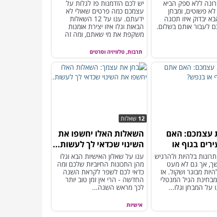
ם האלה...
מסתתרת בנפשכם
ונה ללא ספק הביא
יש לכם הזדמנות פז לגלות על
 לא פשוטים, ומבחן
עצמכם כמה פרטים שאולי לא
א יבדוק איזו תכונה
ידעתם. ענו על 12 השאלות
ם לעבור אותם בשלום.
הבאות וגלו איזו יצירת אומנות
משקפת את מי שאתם, ומה זה
אומר עליכם
תרבות, טלוויזיה וסרטים
12
שאלות
 עצמכם: האם
השאלות האלו יחשפו את
רים בגוף או
השינוי שכדאי לך לעשות...
תרונות בלהיות ולהרגיש
ענו על שאלון האישיות הבא וגלו
ך, אך גם לא מעט
מהן התכונות החיוביות שלכם ומה
היות מבוגר ושקול. אז
כדאי לכם לשפר לקראת השנה
מבחינת הגיל המנטלי
החדשה - הרי אין זמן טוב יותר
על המבחן וגלו...
לכך מראש השנה...
אישיות