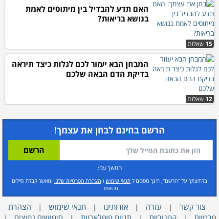
האם תדע להבדיל בין מיתוסים לאמת
בנושא בריאות?
15
שאלות
המבחן הבא יעזור לכם לגלות כיצד תיראה
בדיקת הדם הבאה שלכם
12
שאלות
הרשם בחינם לבחן את עצמך!
המשך עם:
בלחיצתך על "הרשם", הינך מסכים ל
תנאי שימוש
ו
הצהרת הפרטיות שלנו
ומאשר קבלת מיילים
מהאתר.
צור קשר
עזרה
אודותינו
תנאי שימוש
הצהרת
|
|
|
|
פרטיות
קטגוריות
תגיות פופלאריות
חיפושים נפוצים
|
|
|
|