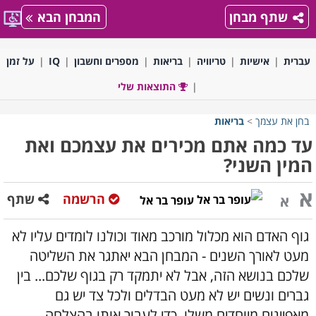
שתף מבחן
המבחן הבא
עברית
אישיות
טריוויה
בריאות
מספרים וחשבון
IQ
על זמן
התוצאות שלי
בחן את עצמך
>
בריאות
עד כמה אתם מכירים את עצמכם ואת
המין השני?
א
הרשמה
שתף
א
עופר בר אל
גוף האדם הוא מכלול מורכב מאוד וכולנו לומדים עליו לא
מעט לאורך השנים - המבחן הבא יאתגר את השליטה
שלכם בנושא הזה, אבל לא יתמקד רק בגוף שלכם... בין
גברים ונשים יש לא מעט הבדלים ולכל צד יש גם
מאפיינים מיוחדים משלו. כדי לעבור אותו בהצלחה