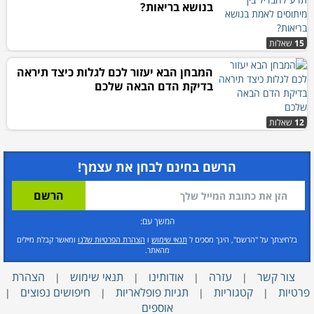
בנושא בריאות?
15
שאלות
המבחן הבא יעזור לכם לגלות כיצד תיראה
בדיקת הדם הבאה שלכם
12
שאלות
הרשם בחינם לבחן את עצמך!
המשך עם:
בלחיצתך על "הרשם", הינך מסכים ל
תנאי שימוש
ו
הצהרת הפרטיות שלנו
ומאשר קבלת מיילים
מהאתר.
צור קשר
עזרה
אודותינו
תנאי שימוש
הצהרת
|
|
|
|
פרטיות
קטגוריות
תגיות פופלאריות
חיפושים נפוצים
|
|
|
|
אוספים