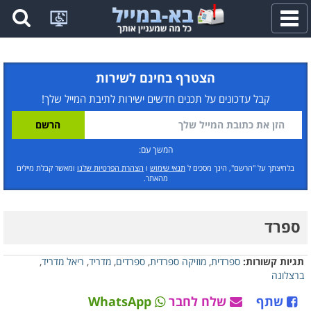
פתח
תפריט
הצטרף בחינם לשירות
קבל עדכונים על תכנים חדשים ישירות לתיבת המייל שלך!
המשך עם:
בלחיצתך על "הרשם", הינך מסכים ל
תנאי שימוש
ו
הצהרת הפרטיות שלנו
ומאשר קבלת מיילים
מהאתר.
ספרד
תגיות קשורות:
ספרדית
,
מוזיקה ספרדית
,
ספרדים
,
מדריד
,
ריאל מדריד
,
ברצלונה
שתף
שלח לחבר
WhatsApp