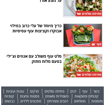
על מצע אורז
פתיחה וסלטים
כריך מיוחד של עלי כרוב במילוי
אבוקדו וקציצות עוף עסיסיות
עוף
סלט עוף משולב עם אגוזים וצ'ילי
בטעם מלוח מתוק
פתיחה וסלטים
בשר
עוף
דגים
פתיחה וסלטים
מרקים
עוגות ועוגיות
קינוחים ומשקאות
פשטידות ומאפים
פסטות ופיצות
קטניות
ותוספות
ממולאים
רטבים וממרחים
מתכונים לילדים
כבושים