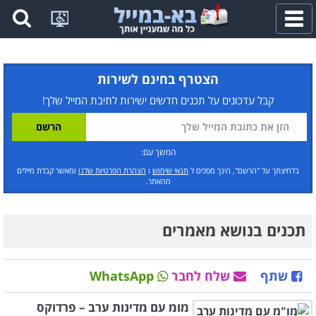
פתח
תפריט
הצטרף בחינם לשירות
קבל עדכונים על תכנים חדשים ישירות לתיבת המייל שלך!
המשך עם:
בלחיצתך על "הרשם", הינך מסכים ל
תנאי שימוש
ו
הצהרת הפרטיות שלנו
ומאשר קבלת מיילים
מהאתר.
תכנים בנושא מאמרים
שתף
שלח לחבר
WhatsApp
מומ עם מדינות ערב – פרדוקס