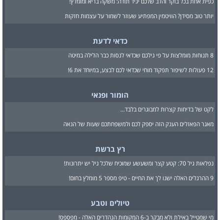
כפית אחת בכל בוקר והלב שלכם יגיד תודה: משקה בריא ומומלץ!
יותר טוב מסידן? הוויטמין המפתיע שעוזר לשמור על עצמות חזקות
כדאי לדעת
8 תנוחות מומלצות על פי גילכם שכדאי לנסות כבר הלילה במיטה
12 פעולות לשיפור תפקוד מוחי שכדאי לכם לבצע, במיוחד את 6!
הומור ופנאי
לקט של בדיחות קצרות למבוגרים בלבד...
מאגר הפאזלים הענק הזה יספק לכם ולמשפחתכם שעות של הנאה
רץ ברשת
נפלאות גיל 70: קטע קצר ומשעשע שמוכיח שלכל גיל יש יתרונות!
9 ההרגלים האלה ישנו לך את החיים - טיפ מספר 5 מומלץ בחום!
טיולים וטבע
מי שמטייל באילת ולא מבקר ב-6 המקומות הנהדרים האלה - מפספס!