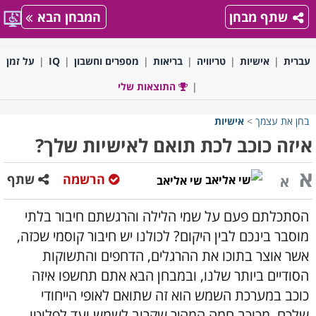
שתף מבחן
המבחן הבא
עברית
אישיות
טריוויה
בריאות
מספרים וחשבון
IQ
על זמן
התוצאות שלי
בחן את עצמך
>
אישיות
איזה כוכב לכת תואם לאישיות שלך?
א
הרשמה
שתף
א
שי אליאב
הסתכלתם פעם על שמי הלילה והרגשתם חיבור בלתי
מוסבר בינכם לבין היקום? לכולנו יש חיבור קוסמי שכזה,
אשר אוצר בתוכו את ההרגלים, הדחפים והתשוקות
הסודיים ביותר שלנו, ובמבחן הבא אתם תחשפו איזה
כוכב במערכת השמש הוא זה שתואם לאופי הייחודי
שלכם. מכוכב חמה המהיר שקרוב לשמש ועד לפלוטו