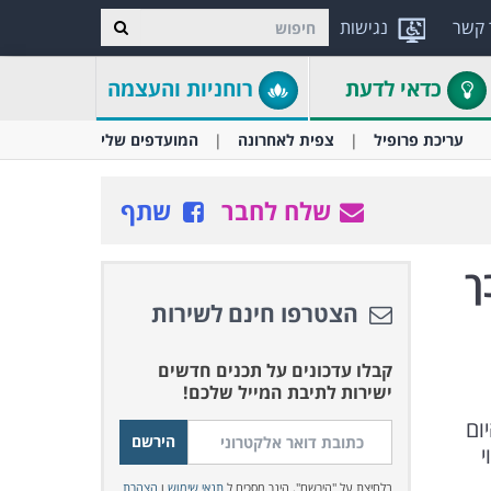
 קשר
נגישות
כדאי לדעת
רוחניות והעצמה
עריכת פרופיל
צפית לאחרונה
המועדפים שלי
שלח לחבר
שתף
ך
הצטרפו חינם לשירות
קבלו עדכונים על תכנים חדשים
ישירות לתיבת המייל שלכם!
ום
י
בלחיצת על "הירשם", הינך מסכים ל
תנאי שימוש
ו
הצהרת