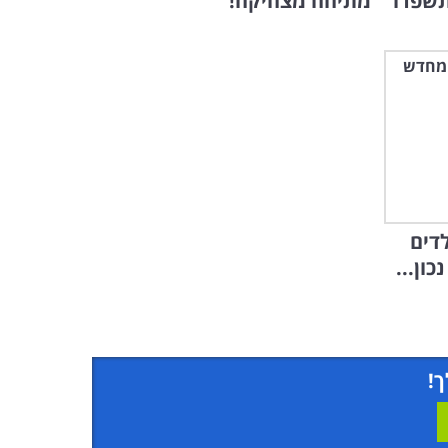
תשפרו
מתיחה מצחיקה!
לדים
כון...
ך!