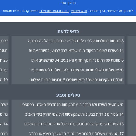
המשך עם:
בלחיצתך על "הרשם", הינך מסכים ל
תנאי שימוש
ו
הצהרת הפרטיות שלנו
ומאשר קבלת מיילים מהאתר.
כדאי לדעת
8 תנוחות מומלצות על פי גילכם שכדאי לנסות כבר הלילה במיטה
לקט ש
12 פעולות לשיפור תפקוד מוחי שכדאי לכם לבצע, במיוחד את 6!
מאגר 
6 מזונות שגורמים לריח גוף חריף ולא נעים, ו-3 שמשפרים אותו
25 חידות מתחכמות לכל גיל שיאתגרו את התאים האפורים שלכם
טיפים של סבתא: 9 סודות יופי שיגרמו לעור שלכם להראות צעיר
עם 20 משחקי החברה האלה אפשר להפעיל את הראש ולהתגלגל מצחוק!
סובלים מעקיצות יתושים? כדאי שתכירו 5 תרופות ביתיות יעילות
10 החידות המאתגרות האלו יגרמו למוח שלכם לעבוד שעות נוספות!
טיולים וטבע
מי שמטייל באילת ולא מבקר ב-6 המקומות הנהדרים האלה - מפספס!
שלחו 
14 ציפורים נודדות צבעוניות שמקשטות את שמי הארץ בימי האביב
גלו מה משמעות
15 צמחים שיעניקו שדרוג טבעי נהדר לכל אחד מחדרי הבית שלכם
14 הציטוטים הנפלאים האלה ייחרטו בלבו של כל יהודי-ישראלי
17 הטעויות שעלולות להרוס את הטיול הבא שלך בארץ או בחו"ל
תבחרו