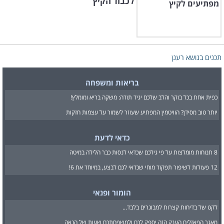
לכבוד הקיץ
תכנים בנושא רענן
בריאות ומשפחה
כפית אחת בכל בוקר והלב שלכם יגיד תודה: משקה בריא ומומלץ!
יותר טוב מסידן? הוויטמין המפתיע שעוזר לשמור על עצמות חזקות
כדאי לדעת
8 תנוחות מומלצות על פי גילכם שכדאי לנסות כבר הלילה במיטה
12 פעולות לשיפור תפקוד מוחי שכדאי לכם לבצע, במיוחד את 6!
הומור ופנאי
לקט של בדיחות קצרות למבוגרים בלבד...
מאגר הפאזלים הענק הזה יספק לכם ולמשפחתכם שעות של הנאה