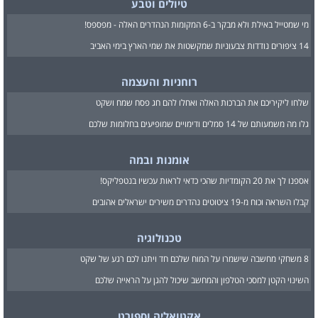
טיולים וטבע
מי שמטייל באילת ולא מבקר ב-6 המקומות הנהדרים האלה - מפספס!
14 ציפורים נודדות צבעוניות שמקשטות את שמי הארץ בימי האביב
רוחניות והעצמה
שלחו ליקיריכם את הברכות האלה ואחלו להם חג פסח שמח ושקט
גלו מה משמעותם של 14 סמלים ודימויים שמופיעים בחלומות שלכם
אומנות ובמה
אספנו לך את 20 הקומדיות שהכי כדאי לראות עכשיו בנטפליקס!
קבלו השראה וכוח מ-19 ציטוטים נהדרים משירים ישראלים אהובים
טכנולוגיה
8 משחקי מחשבה שישמרו על המוח שלכם חד ויתנו לכם רגע של שקט
השינוי הקטן למסכי הטלפון והמחשב שיכול להגן על הראייה שלכם
אקטואליה וספורט