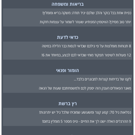
בריאות ומשפחה
כפית אחת בכל בוקר והלב שלכם יגיד תודה: משקה בריא ומומלץ!
יותר טוב מסידן? הוויטמין המפתיע שעוזר לשמור על עצמות חזקות
כדאי לדעת
8 תנוחות מומלצות על פי גילכם שכדאי לנסות כבר הלילה במיטה
12 פעולות לשיפור תפקוד מוחי שכדאי לכם לבצע, במיוחד את 6!
הומור ופנאי
לקט של בדיחות קצרות למבוגרים בלבד...
מאגר הפאזלים הענק הזה יספק לכם ולמשפחתכם שעות של הנאה
רץ ברשת
נפלאות גיל 70: קטע קצר ומשעשע שמוכיח שלכל גיל יש יתרונות!
9 ההרגלים האלה ישנו לך את החיים - טיפ מספר 5 מומלץ בחום!