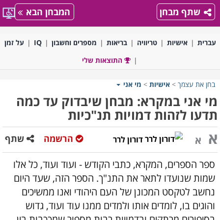
שתף מבחן
המבחן הבא
עברית
אישיות
טריוויה
בריאות
מספרים וחשבון
IQ
על זמן
התוצאות שלי
בחן את עצמך
>
אישיות
>
מי אני
מי אני במקרא: מבחן שיבדוק עד כמה
תדעו לזהות דמויות תנ"כיות
א
הרשמה
שתף
א
דורון לרר
ספר הספרים, המקרא, כתבי הקודש - ועוד ועוד, כל אלו
שמות שנועדו לתאר את התנ"ך. הספר הזה, שעד היום
נחשב לטקסט המכונן של העם היהודי ואנו ממשיכים
והוגים בו, לומדים אותו ולמדים ממנו עוד ועוד, גדוש
בסיפורים מרתקים ובדמויות רבות מספור שמככבות בין