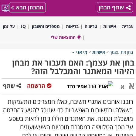
שתף מבחן
המבחן הבא
עברית
אישיות
טריוויה
בריאות
מספרים וחשבון
IQ
על זמן
התוצאות שלי
בחן את עצמך
>
אישיות
>
מי אני
בחן את עצמך: האם תעבור את מבחן
הזיהוי המאתגר והמבלבל הזה?
א
הרשמה
שתף
א
אמיר הדר
רובנו אוהבים אתגרי חשיבה, כאלו המצריכים התעמקות
בשאלה ובתשובות האפשריות כדי שנוכל להגיע להחלטה
מושכלת ונכונה. את האתגרים הללו ניתן לראות בשפע
על מסך הטלוויזיה במסגרת תוכניות השעשועונים
השונות, או במשחקי טריוויה שונים, והיום יש לכם