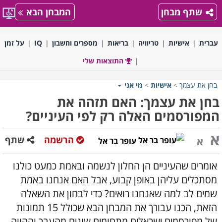
שתף מבחן
המבחן הבא
עברית
אישיות
טריוויה
בריאות
מספרים וחשבון
IQ
על זמן
התוצאות שלי
בחן את עצמך
>
אישיות
>
מי אני
בחן את עצמך: האם תזהה את
המפורסמים האלה רק לפי העיניים?
א
הרשמה
שתף
א
עופר בר אל
אומרים שהעיניים הן החלון לנשמה ובאמת כמעט כולנו
מסתכלים עליהן באופן קבוע, אבל האם אנחנו באמת
שמים לב למה שאנחנו רואים? כדי לבחון את השאלה
הזאת, הכנו עבורך את המבחן הבא שכולל 15 תמונות
של מפורסמים ישראלים מתחומים שונים מהעבר וההווה,