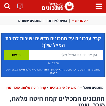
פתח
תפריט
קטגוריות
צפית לאחרונה
מתכונים שמורים
קבל עדכונים על מתכונים חדשים ישירות לתיבת
המייל שלך!
המשך עם:
בלחיצתך על "הרשם", הינך מסכים ל
תנאי שימוש
ו
הצהרת הפרטיות שלנו
ומאשר קבלת מיילים
מהאתר.
מתכונים ואוכל
>
חיפוש על פי מצרכים
>
קמח חיטה מלאה
,
סוכר
,
שמן
מתכונים המכילים קמח חיטה מלאה,
סוכר, שמן