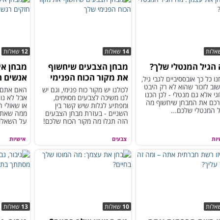
אלות
14
שאלות
12
שאלות
הגיל המנטלי שלך?
מבחן הצבעים שיחשוף
מבחן אי
את מקור הכוח הפנימי
אנשים ח
ו כל כך אובססיביים לגבי גיל,
וב לזכור שהוא לא רק היבט
שלך
לכולנו יש מקור כוח פנימי, וגם יש
האם אתם נ
וגי אלא גם מנטלי - לכן הכנו
לנו משיכה לצבעים מסוימים,
אבל לא נו
רכם את המבחן שיחשוף מה
ומפתיע לגלות שיש קשר בין
או שאולי ה
 המנטלי שלכם...
השניים - בעזרת מבחן הצבעים
ממה שאתם 
הזה תגלו מה מקור הכוח שלכם!
על השאלות
יות
צבעים
אישיות
אלות
10
שאלות
13
שאלות