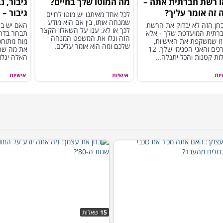
ו רשת חברתית אתה –
מה המוטו שלך בחיים?
גיבור, נ
 זה אומר עליך?
גיבור –
לכל אחד מאיתנו יש מוטו לחיים
שמנחה אותו, בין אם הוא מודע
בתוכך?
חן הזה לא יבדוק את הרשת
האם יש ב
לכך או לא. ענו על השאלון הקצר
רתית המועדפת שלך - אלא
תבחר בדרך 
הזה וגלו את המשפט המנחה
זו שמשקפת את האישיות,
מוח מתוחכ
שלכם ומה הוא אומר עליכם.
הערכים והאני הפנימי שלך. 12
ת קטנות והכל יתגלה...
האלה יגלו 
יות
אישיות
אישיות
15
שאלות