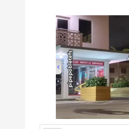
00:00
/
01:08