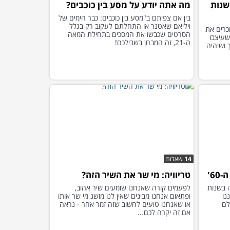
שנות
מה אתה יודע על מסע בין כוכבים?
בין אם צפיתם ב"מסע בין כוכבים: כבר הימים של
ויליאם שאטנר או התחלתם לעקוב רק בגלל
כרים את
הסרטים שכבשו את המסכים בתחילת המאה
שעיצבו
ה-21, זה המבחן בשבילכם!
- צאו לדרך ושיהיה
14
שאלות
6'
טריוויה: מי שר את השיר הזה?
 בשנות
לפעמים קורה שאנחנו שומעים שיר אהוב,
נו
ופתאום אנחנו מבינים שאין לנו מושג מי שר אותו
לם
או שאנחנו טועים לחשוב שזה זמר אחר - נראה
אם זה יקרה לכם...