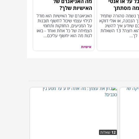
בל על או אנטי
מה האניאגרם של
 מה מסתתך
האישיות שלך?
ך נשמה טהורה שתמיד
האניאגרם של האישיות הוא מודל
הנכונה, או אולי דווקא
לגילוי עצמי שיכול לחשוף תובנות
ם שיודע איך להשיג
על המניעים, החוזקות ותחומי
את מה שהוא רוצה? 13 השאלות
הצמיחה של כל אחת ואחד - בואו
לך...
לגות מה הוא יחשוף עליכם...
אישיות
12
שאלות