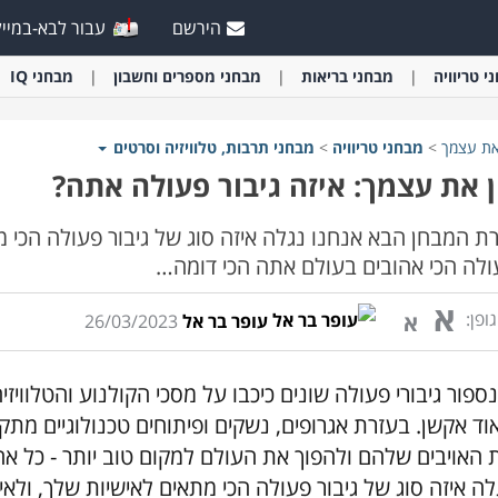
הירשם
עבור לבא-במייל
י
טריוויה
מבחני
בריאות
מבחני
מספרים וחשבון
מבחני
IQ
את עצמך
>
מבחני
טריוויה
>
מבחני
תרבות, טלוויזיה וסרטים
 את עצמך: איזה גיבור פעולה אתה?
ת המבחן הבא אנחנו נגלה איזה סוג של גיבור פעולה הכי מת
לה הכי אהובים בעולם אתה הכי דומה…
א
ופן:
א
עופר בר אל
26/03/2023
נספור גיבורי פעולה שונים כיכבו על מסכי הקולנוע והטלוויז
וד אקשן. בעזרת אגרופים, נשקים ופיתוחים טכנולוגיים מת
 האויבים שלהם ולהפוך את העולם למקום טוב יותר - כל א
לה איזה סוג של גיבור פעולה הכי מתאים לאישיות שלך, ולאי