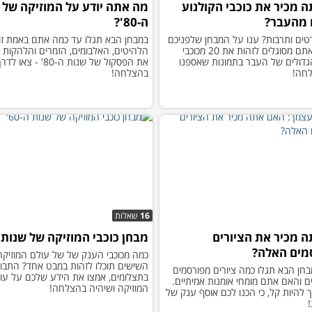
 מכיר את כוכבי הקולנוע
מה אתה יודע על המוזיקה של 
 מהעבר?
ה-80'?
טים ותרבות? ענו על המבחן שלפניכם
במבחן הבא תגלו עד כמה אתם באמת זו
וגלו האם אתם מסוגלים לזהות את 20 מכוכבי
הלהיטים, האלבומים, הזמרים והלהקות 
גדולים של העבר בתמונות שאספנו
את הפסקול של שנות ה-80' 
לחה!
בהצלחה!
16
שאלות
 מכיר את הציורים
מבחן כוכבי המוזיקה של שנות ה-0
מים האלה?
כמה מכוכבי הענק של של עולם המוזיקה
השישים תוכלו לזהות במבט אחד? התבונ
חן הבא תגלו כמה ציורים מפורסמים
בתצלומים, אמצו את הידע שלכם על עו
ם והאם אתם מומחי אומנות אמיתיים.
המוזיקה ושיהיה בהצלחה!
 להיות קל, כי הכנו לכם אוסף ענק של