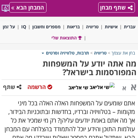
שתף מבחן
המבחן הבא
עברית
אישיות
טריוויה
בריאות
מספרים וחשבון
IQ
על זמן
התוצאות שלי
בחן את עצמך
>
טריוויה
>
תרבות, טלוויזיה וסרטים
מה אתה יודע על המשפחות
המפורסמות בישראל?
א
הרשמה
שתף
א
שי אליאב
אתם שומעים על המשפחות האלה האלה בכל מיני
מקומות – בטלוויזיה וברדיו, בחדשות ובתוכניות הבידור,
אך מה אתם באמת יודעים עליהן? רק מי שמכיר את כל
עולמות התוכן והידע יוכל להתמודד בהצלחה עם המבחן
הבא, שיתקיל אתכם במספר שאלות שיבדקו מה אתם