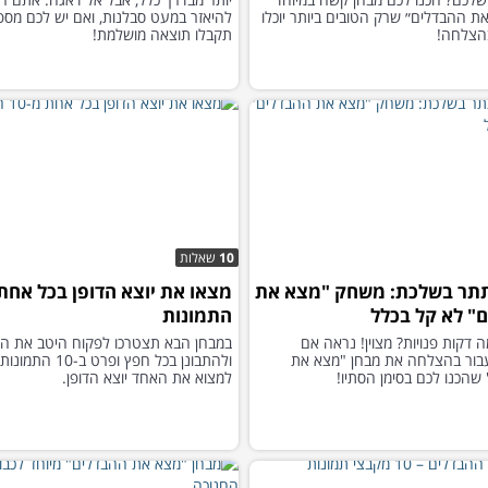
ת ההבדלים״ שרק הטובים ביותר יוכלו
להיאזר במעט סבלנות, ואם יש לכם מספי
הצלחה!
תקבלו תוצאה מושלמת!
10
שאלות
תר בשלכת: משחק "מצא את
" לא קל בכלל
התמונות
 דקות פנויות? מצוין! נראה אם
במבחן הבא תצטרכו לפקוח היטב את הע
בור בהצלחה את מבחן "מצא את
ולהתבונן בכל חפץ ופרט ב
שהכנו לכם בסימן הסתיו!
למצוא את האחד יוצא הדופן.