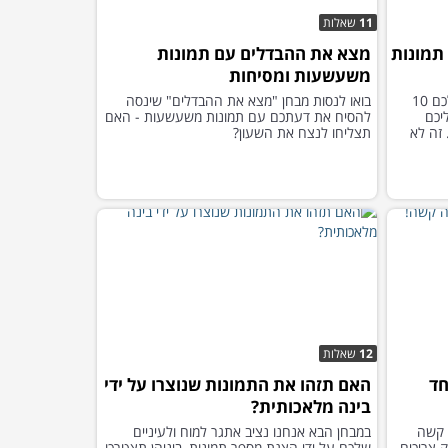
11
שאלות
 10 מקבצי תמונות
מצא את ההבדלים עם תמונות
משעשעות ומסיחות
נסו לעבור את המבחן הבא , בו מחכים לכם 10
בואו לנסות מבחן "מצא את ההבדלים" שינסה
נות ועליכם
להסיח את דעתכם עם תמונות משעשעות - האם
זה לא
תצליחו לנצח את השעון?
12
שאלות
חד
האם תזהו את התמונות שנוצרו על ידי
בינה מלאכותית?
 קשה
במבחן הבא אנחנו נציב אתגר למוח ולעיניים
 צריכים
שלכם על ידי הצגת מספר תמונות, ביניהן תצטרכו