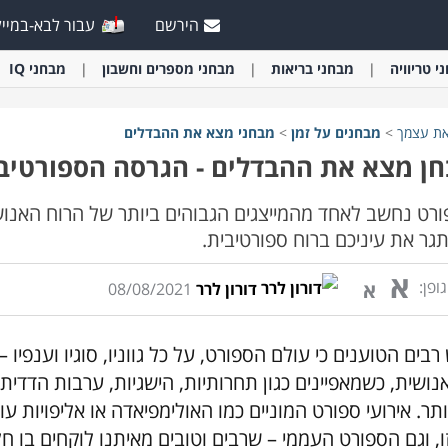
הירשם
עבור לבא-במייל
י
טריוויה
מבחני
בריאות
מבחני
מספרים וחשבון
מבחני
IQ
את עצמך
>
מבחני
ם
על זמן
>
מבחני
מצא את ההבדלים
ן מצא את ההבדלים - הגרסה הספורטיב
רט נחשב לאחד מהמייצגים הגבוהים ביותר של הרוח האנוש
גר את עיניכם ברוח ספורטיבית.
א
ופן:
א
דורון לרר
08/08/2021
 רבים הטוענים כי עולם הספורט, על כל גווניו, סוגיו וענפיו
נושית, כשמאפיינים כגון תחרותיות, הישגיות, ערבות הדדית 
ותר. אירועי ספורט המוניים כמו האולימפיאדה או אליפויות 
ו, וגם הספורט העממי – שרבים וטובים מאיתנו לוקחים בו 