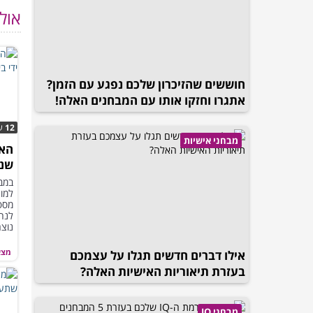
אול
חוששים שהזיכרון שלכם נפגע עם הזמן?
אתגרו וחזקו אותו עם המבחנים האלה!
12
ש
מבחני אישיות
האם
שנו
מלא
במב
למוח
מספר
לנחש
נוצר
מצא
אילו דברים חדשים תגלו על עצמכם
בעזרת תיאוריות האישיות האלה?
מבחני IQ