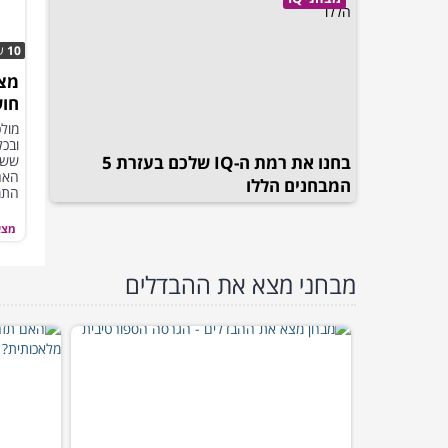
10
ש
מצא
חוש
המב
ובכ
בחנו את רמת ה-IQ שלכם בעזרת 5
ששו
האם
המבחנים הללו
התמו
מוש
מצא
מבחני מצא את ההבדלים