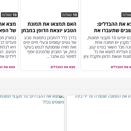
אלות
10
שאלות
10
שאלות
 את ההבדלים:
האם תמצאו את תמונת
מצא את 
בים שתעברו את
הטבע יוצאת הדופן במבחן
של הפא
חן עם ציון מושלם?
הזה?
מולכם יופיעו 10 מקבצי תמונות,
בדרך כלל להתבונן בתמונות טבע
בפארק מסת
ל מקבץ יש תמונה אחת
של נופים קסומים ובעלי חיים יפים
מעלים דבר
נה מכל השאר בפרט קטן.
זאת חוויה שמספקת לנפש בעיקר
היא לגלות
 תצליחו למצוא את כל
נחת, אך המבחן שלפניכם יוסיף
הפעם. האם
נות יוצאות הדופן ותקבלו ציון
לסיפור גם אתגר...
לילדים את
לם?
 את ההבדלים
מצא את ההבדלים
מצא את הה