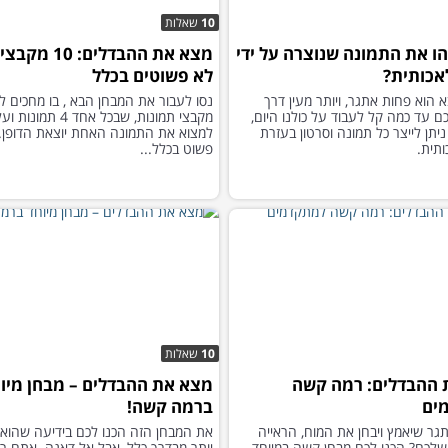
10
שאלות
ו את התמונה שנוצרה על ידי
מצא את ההבדלים:
אכותית?
לא פשוטים בכלל
 הוא פחות אתגר, ויותר מעין דרך
ם עד כמה קל לעבוד על כולנו היום,
מקבצי תמונות, שבכל אחד 4 תמו
ניתן לייצר כל תמונה וסרטון בעזרת
למצוא את התמונה האחת יוצאת הדופן. 
ותית.
פשוט בכלל...
10
שאלות
 ההבדלים: רמה קשה
מצא את ההבדלים – מבחן מיו
ים
ברמה קשה!
תגר שיאמץ ויבחן את המוח, הראייה
את המבחן הזה הכנו לכם בידיעה שהוא
שלכם? הכנו לכם מבחן קשה במיוחד
יותר מבדרך כלל, אבל אל דאגה. אתם רק