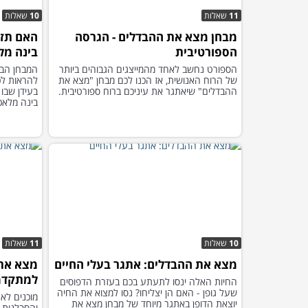
11
שאלות
10
שאלות
מבחן מצא את ההבדלים - הגרסה
האם תזה
הספורטיבית
בינה מל
הספורט נחשב לאחד מהמייצגים הגבוהים ביותר
המבחן הבא
של הרוח האנושית, אז הכנו לכם מבחן "מצא את
להראות לכ
ההבדלים" שיאתגר את עיניכם ברוח ספורטיבית.
בעידן שבו 
בינה מלאכ
10
שאלות
11
שאלות
מצא את ההבדלים: אתגר בעלי החיים
מצא את
למתקדמ
החיות האלה ינסו לתעתע בכם בעזרת הדפוסים
שעל גופן - האם הן יצליחו? נסו למצוא את החיה
מוכנים לא
יוצאת הדופן באתגר מיוחד של מבחן מצא את
והסבלנות 