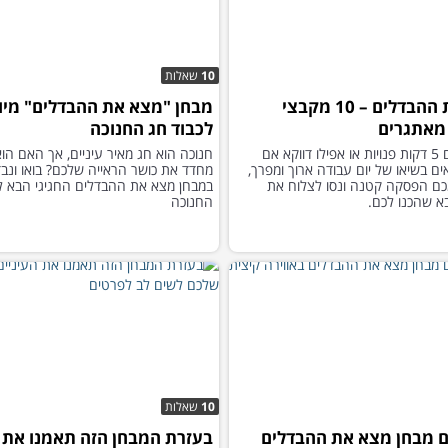
10
שאלות
מצא את ההבדלים – 10 מקבצי
מבחן "מצא את ההבדלים" מיו
מאתגרים
לכבוד חג החנוכה
אם יש לכם 5 דקות פנויות או אפילו דווקא אם
חנוכה הוא חג מאיר עיניים, אך האם הו
ם בשיאו של יום עבודה ארוך ומפרך,
מחדד את כושר הראייה שלכם? בואו ונבד
ם הפסקה קטנה ונסו לצלוח את
במבחן מצא את ההבדלים החגיגי הבא ל
 שהכנו לכם.
החנוכה
10
שאלות
ם מבחן מצא את ההבדלים
בעזרת המבחן הזה תאמנו את ה