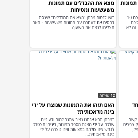
 10 מקבצי תמונות
מצא את ההבדלים עם תמונות
משעשעות ומסיחות
נסו לעבור את המבחן הבא , בו מחכים לכם 10
בואו לנסות מבחן "מצא את ההבדלים" שינסה
נות ועליכם
להסיח את דעתכם עם תמונות משעשעות - האם
זה לא
תצליחו לנצח את השעון?
12
שאלות
חד
האם תזהו את התמונות שנוצרו על ידי
בינה מלאכותית?
 קשה
במבחן הבא אנחנו נציב אתגר למוח ולעיניים
 צריכים
שלכם על ידי הצגת מספר תמונות, ביניהן תצטרכו
ק,
לנחש איזו צולמה במציאות ואיזו נוצרה על ידי
בינה מלאכותית...