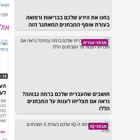
מצאת 
תכנים
בחנו את הידע שלכם בבריאות ורפואה
בעזרת אוסף המבחנים המאתגר הזה
אול
מבחני עברית
10
ש
העי
לעב
חושבים שהעברית שלכם ברמה גבוהה?
את 
נראה אם תצליחו לענות על המבחנים
אם 
ההבד
הללו
כמה
לכם 
שאח
מבחני IQ
מצא