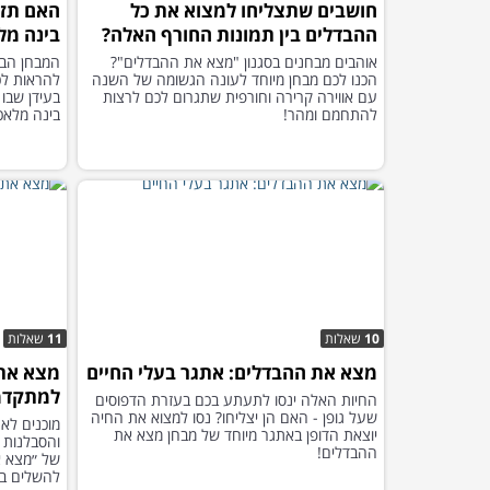
חושבים שתצליחו למצוא את כל
האם תזה
ההבדלים בין תמונות החורף האלה?
בינה מל
אוהבים מבחנים בסגנון "מצא את ההבדלים"?
המבחן הבא
הכנו לכם מבחן מיוחד לעונה הגשומה של השנה
להראות לכ
עם אווירה קרירה וחורפית שתגרום לכם לרצות
בעידן שבו 
להתחמם ומהר!
בינה מלאכ
10
שאלות
11
שאלות
מצא את ההבדלים: אתגר בעלי החיים
מצא את
למתקדמ
החיות האלה ינסו לתעתע בכם בעזרת הדפוסים
שעל גופן - האם הן יצליחו? נסו למצוא את החיה
מוכנים לא
יוצאת הדופן באתגר מיוחד של מבחן מצא את
והסבלנות 
ההבדלים!
של ״מצא א
להשלים ב