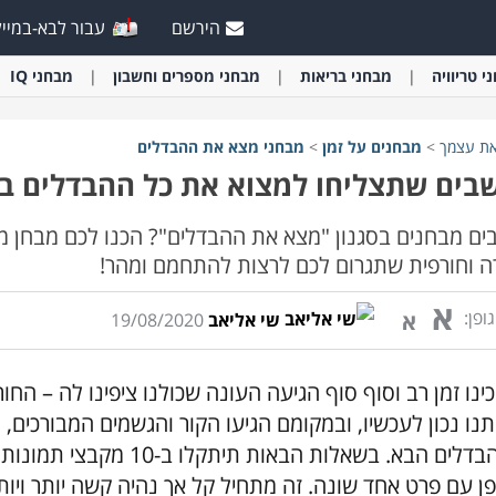
הירשם
עבור לבא-במייל
י
טריוויה
מבחני
בריאות
מבחני
מספרים וחשבון
מבחני
IQ
את עצמך
>
מבחני
ם
על זמן
>
מבחני
מצא את ההבדלים
בים שתצליחו למצוא את כל ההבדלים בי
ים מבחנים בסגנון "מצא את ההבדלים"? הכנו לכם מבחן מ
ה וחורפית שתגרום לכם לרצות להתחמם ומהר!
א
ופן:
א
שי אליאב
19/08/2020
כינו זמן רב וסוף סוף הגיעה העונה שכולנו ציפינו לה – החו
תנו נכון לעכשיו, ובמקומם הגיעו הקור והגשמים המבורכים,
ההבדלים הבא. בשאלות הבאו
פן עם פרט אחד שונה. זה מתחיל קל אך נהיה קשה יותר ויו