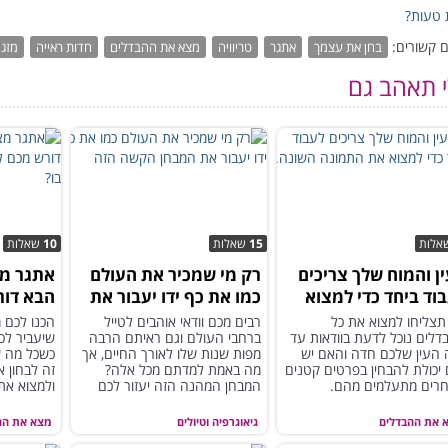
טעות?
 קשורים:
בחן את עצמך
אתגר
טריוויה
מצא את ההבדלים
חדות ראייה
מזג 
י תאהב גם
אלות
15
שאלות
10
שאלות
ן והמוח שלך צריכים
רק מי שמכיר את העולם
אתגר מ
וד ביחד כדי למצוא
כמו את כף ידו יעבור את
הבא דור
התמונה השונה...
המבחן הקשה הזה
תצליחו 
תצליחו למצוא את כל
רבים מכם וודאי אוהבים לטייל
הכנו לכם 
לים נוכל לדעת בוודאות עד
ברחבי העולם וגם ראיתם הרבה
שיעביר לכ
 העין שלכם חדה והאם יש
מפות שנות שלו לאורך החיים, אך
כשכל מה ש
יכולת להבחין בפרטים קטנים
מה באמת למדתם מכל אלה?
זה לבחון 
רים מתעלמים מהם.
המבחן המהנה הזה יעזור לכם
ולמצוא את
לגלות!
בכל מקבץ.
 את ההבדלים
גיאוגרפיה וטיולים
מצא את הה