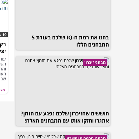
10
ש
בחנו את רמת ה-IQ שלכם בעזרת 5
רק 
המבחנים הללו
יצל
עוד 
מבחני זיכרון
משח
והח
מעו
שב-10 התמונות הבאות.
מצא
חוששים שהזיכרון שלכם נפגע עם הזמן?
אתגרו וחזקו אותו עם המבחנים האלה!
מבחני מספרים וחשבון