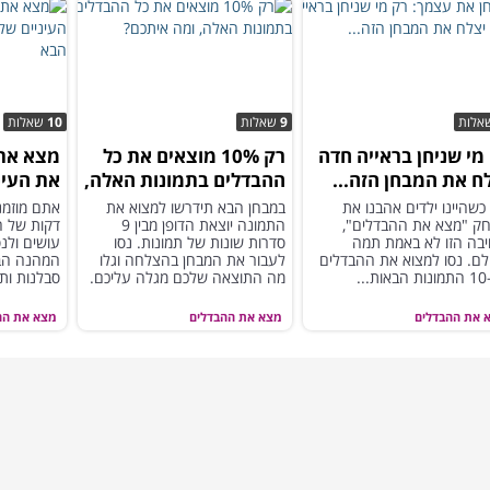
אלות
9
שאלות
10
שאלות
מי שניחן בראייה חדה
רק 10% מוצאים את כל
מצא את 
ח את המבחן הזה...
ההבדלים בתמונות האלה,
את העינ
ומה איתכם?
אוסף הת
כשהיינו ילדים אהבנו את
במבחן הבא תידרשו למצוא את
ק "מצא את ההבדלים",
התמונה יוצאת הדופן מבין 9
דקות של 
יבה הזו לא באמת תמה
סדרות שונות של תמונות. נסו
עושים ולנ
לם. נסו למצוא את ההבדלים
לעבור את המבחן בהצלחה וגלו
המהנה הבא
..
מה התוצאה שלכם מגלה עליכם.
סבלנות ות
תעברו אות
 את ההבדלים
מצא את ההבדלים
מצא את הה