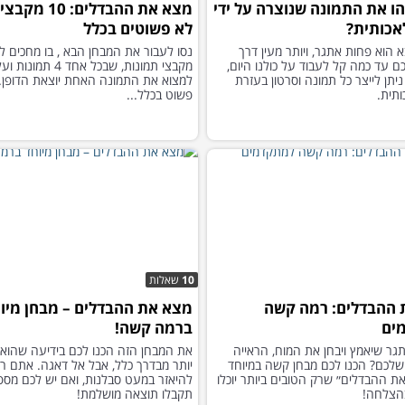
ו את התמונה שנוצרה על ידי
מצא את ההבדלים:
אכותית?
לא פשוטים בכלל
 הוא פחות אתגר, ויותר מעין דרך
ם עד כמה קל לעבוד על כולנו היום,
מקבצי תמונות, שבכל אחד 4 תמו
ניתן לייצר כל תמונה וסרטון בעזרת
למצוא את התמונה האחת יוצאת הדופן. 
ותית.
פשוט בכלל...
10
שאלות
 ההבדלים: רמה קשה
מצא את ההבדלים – מבחן מיו
ים
ברמה קשה!
תגר שיאמץ ויבחן את המוח, הראייה
את המבחן הזה הכנו לכם בידיעה שהוא
שלכם? הכנו לכם מבחן קשה במיוחד
יותר מבדרך כלל, אבל אל דאגה. אתם רק
ת ההבדלים״ שרק הטובים ביותר יוכלו
להיאזר במעט סבלנות, ואם יש לכם מספי
הצלחה!
תקבלו תוצאה מושלמת!