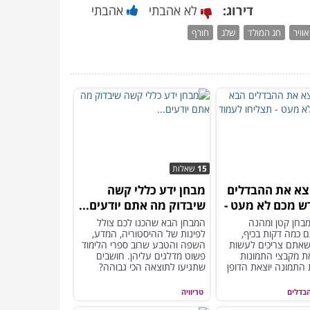
דירוג:
לא אהבתי
אהבתי
אוויר
חג המולד
שלג
חורף
15
שאלות
צא את ההבדלים
מבחן ידע כללי קשה
ש מכם לא מעט -
שיבדוק מה אתם יודעים...
לעמוד בו?
מבחן קטן ומהנה
המבחן הבא שהכנו לכם צולל
ם כמה דקות בכיף,
לפינות של ההיסטוריה, המדע,
אתם צריכים לעשות
השפה והטבע שרוב ספרי הלימוד
את מקבצי התמונות
פשוט מדלגים עליהן. חושבים
 התמונה יוצאת הדופן
שתגיעו לתוצאה הכי גבוהה?
בדלים
טריוויה