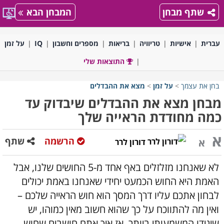
שתף מבחן
המבחן הבא
עברית
אישיות
טריוויה
בריאות
מספרים וחשבון
IQ
על זמן
התוצאות שלי
בחן את עצמך
>
על זמן
>
מצא את ההבדלים
מבחן מצא את ההבדלים שיבדוק עד
כמה מחודדת הראייה שלך
א
הרשמה
שתף
א
דורון לרר
לא שאנחנו מזלזלים באף אחד מ-5 החושים שלנו, אבל
האמת היא החוש הכמעט יחידי שאנחנו באמת יכולים
לבחון אתכם עליו דרך המסך הוא חוש הראייה שלכם –
ואין מה להתווכח על כך שהוא חשוב מאין כמוהו, יש
שיגידו המשמעותי ביותר. אז איך אתם חושבים שחוש