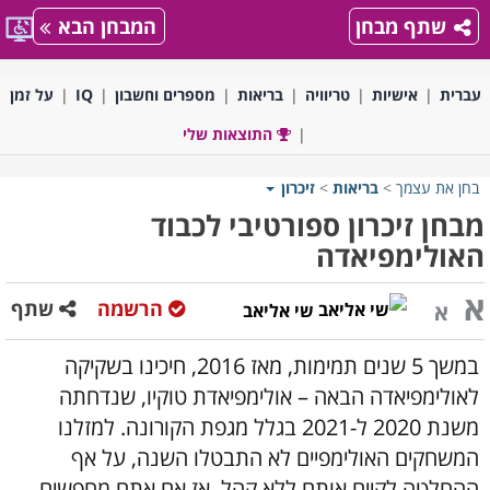
שתף מבחן
המבחן הבא
עברית
אישיות
טריוויה
בריאות
מספרים וחשבון
IQ
על זמן
התוצאות שלי
בחן את עצמך
>
בריאות
>
זיכרון
מבחן זיכרון ספורטיבי לכבוד
האולימפיאדה
א
הרשמה
שתף
א
שי אליאב
במשך 5 שנים תמימות, מאז 2016, חיכינו בשקיקה
לאולימפיאדה הבאה – אולימפיאדת טוקיו, שנדחתה
משנת 2020 ל-2021 בגלל מגפת הקורונה. למזלנו
המשחקים האולימפיים לא התבטלו השנה, על אף
ההחלטה לקיים אותם ללא קהל, אז אם אתם מחפשים