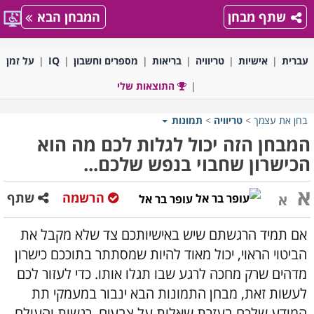
שתף מבחן
המבחן הבא
עברית
אישיות
טריוויה
בריאות
מספרים וחשבון
IQ
על זמן
התוצאות שלי
בחן את עצמך
>
טריוויה
>
תמונות
המבחן הזה יכול לגלות לכם מה הוא
הכישרון שחבוי בנפש שלכם...
א
הרשמה
שתף
א
עופר בר אל
אם תמיד הרגשתם שיש באישיותכם צד שלא מקבל את
הביטוי הראוי, יכול מאוד להיות שמסתתר בתוככם כישרון
מדהים שרק מחכה לרגע שבו תגלו אותו. כדי לעזור לכם
לעשות זאת, מבחן התמונות הבא ינבור במעמקי תת
המודע שלכם בעזרת שאלות על צבעים, רגשות והעולם