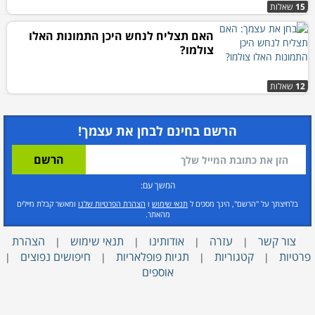
15
שאלות
האם תצליח לנחש היכן התמונות האלו
צולמו?
12
שאלות
הרשם בחינם לבחן את עצמך!
המשך עם:
בלחיצתך על "הרשם", הינך מסכים ל
תנאי שימוש
ו
הצהרת הפרטיות שלנו
ומאשר קבלת מיילים
מהאתר.
צור קשר
עזרה
אודותינו
תנאי שימוש
הצהרת
|
|
|
|
פרטיות
קטגוריות
תגיות פופלאריות
חיפושים נפוצים
|
|
|
|
אוספים