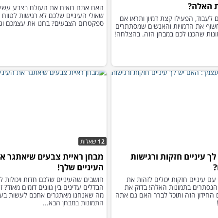
 האלה?
האם אתם רואים את העולם בצבע עשיר,
שאולי העיניים שלכם לא רגישות לטווח
ם לעבוד, הפעילו קצת דמיון ותראו אם
ספקטרום הצבעים? בחנו את עצמכם וגל
שוף את הדמויות והאנשים שמסתתרים
12
שאלות
ך עיניים חזקות ורגישות
מבחן ראיית צבעים שיאתגר א
?
העיניים שלך!
ם עיניים חזקות יכולים לזהות את
חושבים שהעיניים שלכם חדות ויכולות ל
נסתרים בתמונות האלה! בדוק את
הבדלים עדינים בין גוונים דומים מאוד? ז
 החידון הזה ותוכל לברר האם גם אתה
מה שאנחנו מאתגרים אתכם לעשות בע
התמונות במבחן הבא...