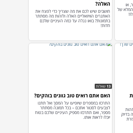
האלה?
 או
 המלא של
חושבים שיש לכם את מה שצריך כדי לפצח את
ו!
האתגרים הוויזואליים האלה ולזהות מה מסתתר
בתמונות? בואו נגלה עד כמה העיניים שלכם
חדות!
13
שאלות
ת
האם אתם רואים טוב גוונים בוהקים?
התרכזו במספרים שיופיעו על המסך ואל תתנו
לצבעים לסנוור אתכם – בכל תמונה מסתתר
זהות
מספר, ואם תתרכזו מספיק העיניים שלכם בטוח
ה בדיוק
יוכלו לראות אותו.
זרת