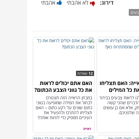
דירוג:
לא אהבתי
אהבתי
בעים
12
שאלות
ייה: האם תצליחו
האם אתם יכולים לראות
ת כל המילים
את כל גווני הצבע הכתום?
ות כאן?
ו לראות צבעים בבירור
במבחן הראייה הזה תצטרכו
דברים שהכי קשה
לבחור את המילה שמופיעה בגווני
ק, אלא אם כן עושים
כתום שונים על רקע כתום – האם
ה שלפניכם.
תצליחו להתרכז ולהפעיל את
העיניים מספיק כדי לזהות אותה?
ראייה