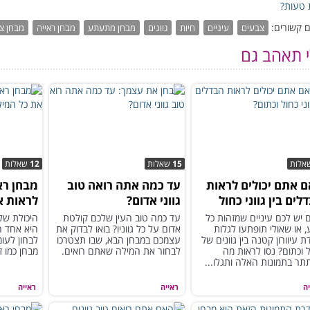
טעות?
 קשורים:
צבעים
עיניים
חיות
גוונים
מבחן מתעתע
מבחן ראייה
מבחן צ
י תאהב גם
אלות
15
שאלות
12
שאלות
 אתם יכולים לראות
עד כמה אתה רואה טוב
מבחן רא
לים בין גווני כחול
גווני אדום?
לראות א
ום?
שמסתתר
יש לכם עיניים שמזהות כל
עד כמה טוב העין שלכם קולטת
היכולת שלנ
 או שאולי תופתעו לגלות
אדום על כל גווניו? בואו לבדוק את
היא אחד ה
ת עיוורון קטנה בין גוונים של
עצמכם במבחן הבא, שבו תצטרכו
לבחון לעומ
 וכתום? נסו לראות מה
לבחור את המילה שאתם רואים.
מבחן כמו ז
ר בתמונות האלה ותגלו...
ה
ראייה
ראייה