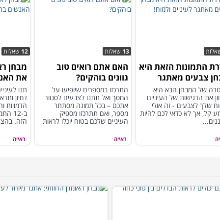
אלות
13
שאלות
12
שאלות
ת התמונות הזאת היא
האם אתם רואים טוב
מבחן רא
ן צבעים מאתגר
גוונים בוהקים?
את האנש
ניים ולמוח!
האלה?
רה של המבחן הבא היא
התרכזו במספרים שיופיעו על
תנו לעיניי
ן את הרגישות של העיניים
המסך ואל תתנו לצבעים לסנוור
דמיון ותר
ח שלך לצבעים - זה אולי
אתכם – בכל תמונה מסתתר
הדמויות ו
 קל, אך לא כדאי לכם להיות
מספר, ואם תתרכזו מספיק
ב-12 
ים...
העיניים שלכם בטוח יוכלו לראות
הזה. בהצ
אותו.
ה
ראייה
ראייה