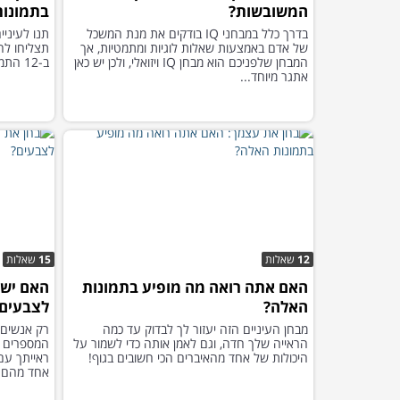
המשובשות?
בתמונות
בדרך כלל במבחני IQ בודקים את מנת המשכל
תנו לעיניי
של אדם באמצעות שאלות לוגיות ומתמטיות, אך
תצליחו לח
המבחן שלפניכם הוא מבחן IQ ויזואלי, ולכן יש כאן
ב-12 התמונות שהכנו לכם במבחן הזה. בהצלחה!
אתגר מיוחד...
12
שאלות
15
שאלות
האם אתה רואה מה מופיע בתמונות
האם יש ל
האלה?
לצבעים
מבחן העיניים הזה יעזור לך לבדוק עד כמה
רק אנשים ע
הראייה שלך חדה, וגם לאמן אותה כדי לשמור על
המספרים ה
היכולות של אחד מהאיברים הכי חשובים בגוף!
ראייתך עם
אחד מהם!