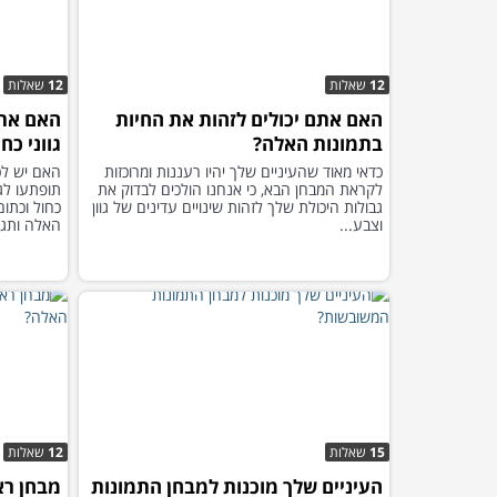
12
שאלות
12
שאלות
האם אתם יכולים לזהות את החיות
האם אתם
בתמונות האלה?
גווני כח
כדאי מאוד שהעיניים שלך יהיו רעננות ומרוכזות
האם יש לכ
לקראת המבחן הבא, כי אנחנו הולכים לבדוק את
תופתעו לגל
גבולות היכולת שלך לזהות שינויים עדינים של גוון
כחול וכתו
וצבע...
האלה ותגלו
15
שאלות
12
שאלות
העיניים שלך מוכנות למבחן התמונות
מבחן רא