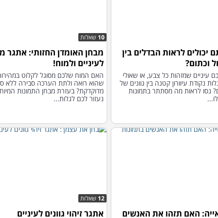
10
שאלות
 יכולים לראות הבדלים בין
מבחן האומדן החזותי: אתגר מי
ול וכתום?
לעיניים ולמוח!
ם עיניים שמזהות כל צבע, או שאולי
האם המוח שלכם מסוגל לקלוט במהירו
ות נקודת עיוורון קטנה בין גוונים של
שהוא רואה ולתת הערכה סבירה ללא ס
ם? נסו לראות מה מסתתר בתמונות
מדוקדקת? בעזרת מבחן התמונות המיוח
...
נעזור לכם לגלות...
12
שאלות
ייה: האם תזהו את האנשים
אתגר זיהוי גוונים לעיניים