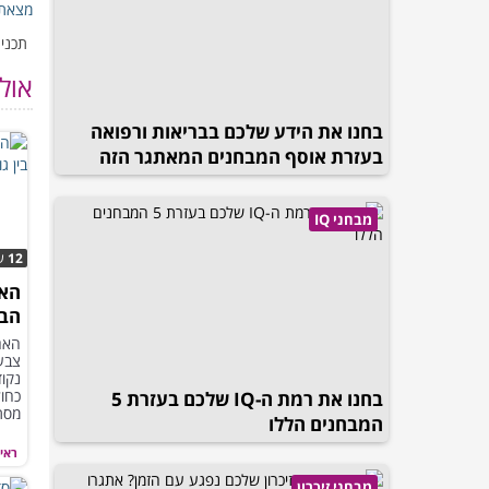
מצאת 
תכנים
אול
בחנו את הידע שלכם בבריאות ורפואה
בעזרת אוסף המבחנים המאתגר הזה
מבחני IQ
12
ש
האם
הבד
וכת
האם 
צבע,
נקוד
כחול
בחנו את רמת ה-IQ שלכם בעזרת 5
מסתת
המבחנים הללו
ראיי
מבחני זיכרון