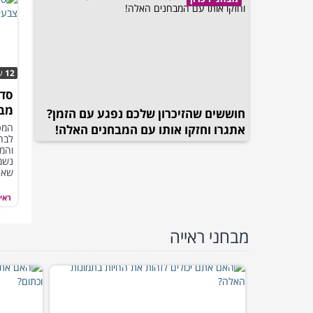
12
ש
סדר
מבח
חוששים שהזיכרון שלכם נפגע עם הזמן?
לעי
המט
אתגרו וחזקו אותו עם המבחנים האלה!
לבחו
והמו
נשמע
שאננ
ראיי
מבחני ראייה