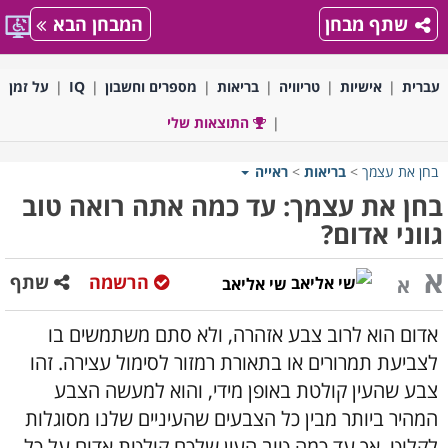
שתף מבחן
המבחן הבא
עברית
אישיות
טריוויה
בריאות
מספרים וחשבון
IQ
על זמן
התוצאות שלי
בחן את עצמך
>
בריאות
>
ראייה
בחן את עצמך: עד כמה אתה רואה טוב
גווני אדום?
א
הרשמה
שתף
א
שי אליאב
אדום הוא לרוב צבע אזהרה, ולא סתם משתמשים בו
לצביעת תמרורים או בתאורת רמזור לסימול עצירה. זהו
צבע שהעין קולטת באופן מידי, והוא למעשה הצבע
המהיר ביותר מבין כל הצבעים שהעיניים שלנו מסוגלות
לקלוט. אך עד כמה טוב העין שלכם קולטת אדום על כל