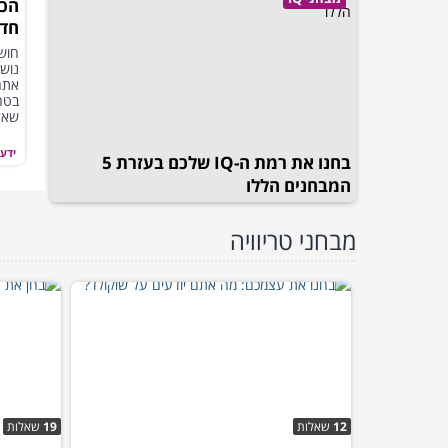
הכנ
חדש
והו
חושב
נושא
אתה
שאל
במיו
ידע 
בחנו את רמת ה-IQ שלכם בעזרת 5
המבחנים הללו
מבחני טריוויה
12
שאלות
19
שאלות