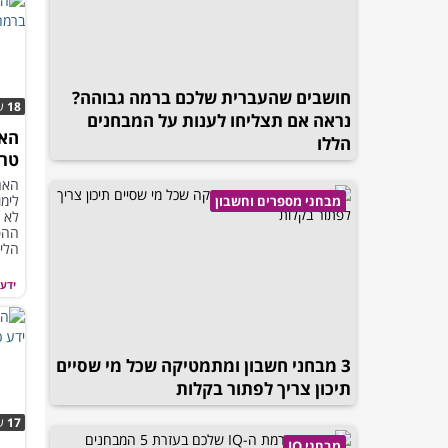
חושבים שהעברית שלכם ברמה גבוהה?
18
ש
נראה אם תצליחו לענות על המבחנים
האם
הללו
טרי
חטי
האם
לימו
מבחני מספרים וחשבון
לא 
ההפ
הלימ
ידע 
3 מבחני חשבון ומתמטיקה שכל מי שסיים
תיכון צריך לפתור בקלות
17
ש
מבחני IQ