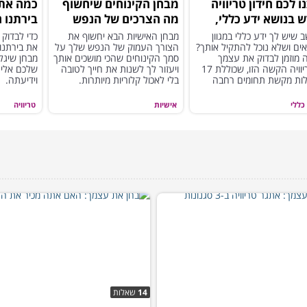
ו לכם חידון טריוויה
מבחן הקינוחים שיחשוף
כמה אתם
 בנושא ידע כללי,
מה הצרכים של הנפש
בירתנו 
א לא קל בכלל...
שלך
במבחן ה
 שיש לך ידע כללי במגוון
מבחן האישיות הבא יחשוף את
כדי לבדוק
ים ושלא נוכל להתקיל אותך?
הצורך העמוק של הנפש שלך על
את בירתנו 
 מוזמן לבדוק את עצמך
סמך הקינוחים שהכי מושכים אותך
מבחן שיגל
בטריוויה הקשה הזו, שכוללת 17
ויעזור לך לשנות את חייך לטובה
שלכם אליה
ות מקשת תחומים רחבה
בלי לאכול קלוריות מיותרות.
וידיעתה.
חד
כללי
אישיות
טריוויה
14
שאלות