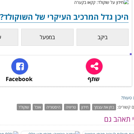
היכן גדל המרכיב העיקרי של השוקולד?
ביקב
במפעל
ע
שתף
Facebook
טעות?
 קשורים:
בחן את עצמך
חידון
טריוויה
היסטוריה
אוכל
שוקולד
י תאהב גם