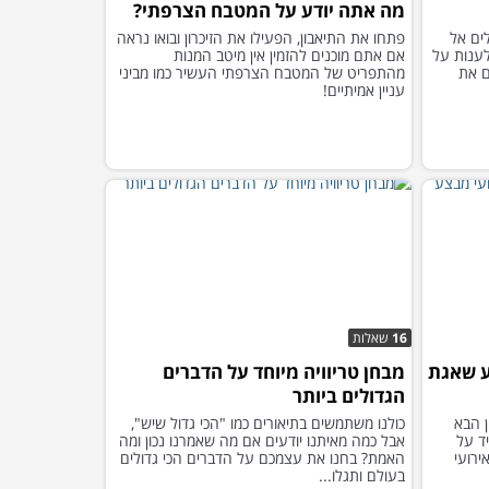
מה אתה יודע על המטבח הצרפתי?
ים אל
פתחו את התיאבון, הפעילו את הזיכרון ובואו נראה
לענות על
אם אתם מוכנים להזמין אין מיטב המנות
ם את
מהתפריט של המטבח הצרפתי העשיר כמו מביני
עניין אמיתיים!
16
שאלות
ע שאגת
מבחן טריוויה מיוחד על הדברים
הגדולים ביותר
 הבא
כולנו משתמשים בתיאורים כמו "הכי גדול שיש",
ד על
אבל כמה מאיתנו יודעים אם מה שאמרנו נכון ומה
רועי
האמת? בחנו את עצמכם על הדברים הכי גדולים
בעולם ותגלו...