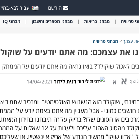
הירשם
עבור לבא-במייל
י
טריוויה
מבחני
בריאות
מבחני
מספרים וחשבון
מבחני
IQ
את עצמך
>
מבחני
טריוויה
ו את עצמכם: מה אתם יודעים על שוקולד
ים לאכול שוקולד? בואו נראה מה אתם יודעים על הממתק ה
א
ופן:
א
דנית לידור
14/04/2021
חינתי, שוקולד הוא הנשנוש האולטימטיבי ומרכיב שתמיד א
 חושבים כמוני - אבל מעניין מה אתם באמת יודע על הממתק
רכיבים או הסוגים שלו? בדיוק על זה תיבחנו בחידון המאתגר
שוקולד מהסוג האהוב עליכם ו
לי "אדון שוקו" מהשיר הנודע של אריק איינשטיין, או שעלי