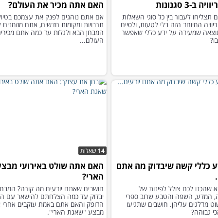
 ב-3 סגנונות
האם אתה מכיר את העולם?
 תצליחו לעבור בין כל סוגי השאלות
אם אתם נוהגים לפנק את עצמכם בטיול
וויה המיוחד הזה בלי לטעות, ולסיים
תרבויות ומקומות חדשים, אתם מוזמנים 
וצאה שמעידה על ידע כללי שאפשר
המבחן הבא ולגלות עד כמה אתם מכירי
ו?
העולם...
14
שאלות
ע כללי קשה שיבדוק מה אתם
האם אתה שולט באירועי מבצ
הארי?
 שהכנו לכם צולל לפינות של
חושבים שאתם יודעים מה קורה? המבחן
, המדע, השפה והטבע שרוב ספרי
יבדוק עד כמה הצלחתם להישאר עם הי
וט מדלגים עליהן. חושבים שתגיעו
הדופק והאם אתם באמת עוקבים אחרי אי
י גבוהה?
מבצע "שאגת הארי".