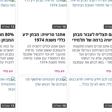
אלות
16
שאלות
13
שאלות
 תצליח לעבור מבחן
אתגר טריוויה: מבחן ידע
80%
וויה ברמה של תלמידי
כללי משנת 1974
המבחן ה
בת הביניים?
נחרצות 
 אתם זוכרים משהו מתקופת
האם אתם יכולים להוכיח לנו
עד כמה מו
דיכם כשהייתם נערים? אנחנו
ולעצמכם ששום אתגר טריוויה
חושבים שא
מדברים על החברים ועל
מהעבר לא יכול להכשיל אתכם?
במבחן הטר
סקות, אלא על החומר
נסו להתמודד עם אתגר טריוויה
שאם תצלחו
ודי - בואו לבחון את עצמכם!
מיוחד משנת 1974.
להכריז על
כללי
ידע כללי
ידע כללי
אלות
10
שאלות
13
שאלות