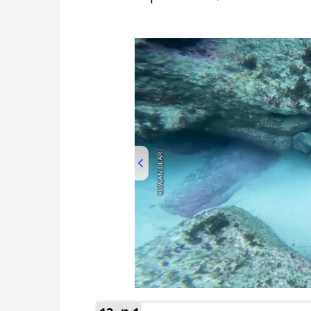
00:00
/
02:34