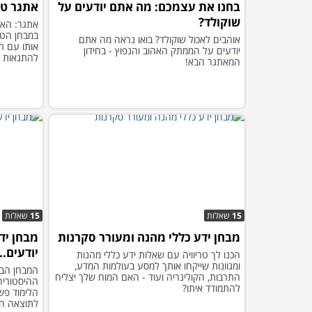
בחנו את עצמכם: מה אתם יודעים על
אתגר טריוויה
שוקולד?
אתגר: האם
במבחן הטרי
אוהבים לאכול שוקולד? בואו נראה מה אתם
אותו עם ת
יודעים על הממתק האהוב והנפוץ - בחידון
להתגאות ב
המאתגר הבא!
15
שאלות
15
שאלות
מבחן ידע כללי מהנה ומעורר סקרנות
מבחן יד
יודעים...
הכנו לך טריוויה עם שאלות ידע כללי מהנות
ומגוונות שייקחו אותך למסע בעולמות המדע,
המבחן הבא
התרבות, הקולינריה ועוד - האם המוח שלך יצליח
ההיסטוריה
להתמודד איתו?
הלימוד פש
לתוצאה הכ