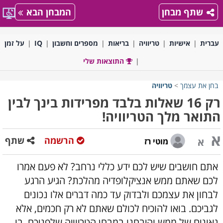
שתף מבחן
המבחן הבא
עברית
אישיות
טריוויה
בריאות
מספרים וחשבון
IQ
על זמן
התוצאות שלי
בחן את עצמך
>
טריוויה
רק 16 שאלות בלבד מפרידות בינך לבין
התואר מלך הטריוויה!
א
הרשמה
שתף
א
מוטי רז
אתם חושבים שיש לכם ידע כללי נרחב? לא פעם אמרו
לכם שאתם ממש אנציקלופדיה מהלכת? הגיע הרגע
לבחון את עצמכם ולבדוק עד כמה דברים אלו נכונים
לגביכם. בואו להוכיח לכולם שאתם לא רק חכמים, אלא
גאונים של ממש והיבחנו במבחן הטריוויה שלפניכם, בו