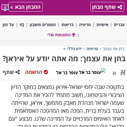
שתף מבחן
המבחן הבא
עברית
אישיות
טריוויה
בריאות
מספרים וחשבון
IQ
על זמן
התוצאות שלי
בחן את עצמך
>
טריוויה
>
ידע כללי
בחן את עצמך: מה אתה יודע על איראן?
א
הרשמה
שתף
א
עופר בר אל
בתקופה שבה יחסי ישראל-איראן נמצאים במוקד הדיון
הציבורי והביטחוני, חשוב מתמיד להכיר את המדינה
שעמה ישראל מנהלת מאבק מתמשך. איראן, שהייתה
בעבר בעלת ברית, הפכה מאז המהפכה האסלאמית
לאחד האיומים המרכזיים על המדינה שלנו. מבצע "עם
כלביא" וגלי התקיפות ההדדיים בין המדינות הם רק