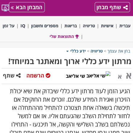
שתף מבחן
המבחן הבא
עברית
אישיות
טריוויה
בריאות
מספרים וחשבון
IQ
על זמן
התוצאות שלי
בחן את עצמך
>
טריוויה
>
ידע כללי
מרתון ידע כללי ארוך ומאתגר במיוחד!
א
הרשמה
שתף
א
שי אליאב
הגיע הזמן לעוד מרתון ידע כללי שיבדוק את שיא יכולת
הזיכרון ואגירת המידע שלכם. זוכרים את החוקים? אם
תיכשלו בשאלה אחת תצטרכו להתחיל מההתחלה או
לחזור לתחילת השלב שהגעתם אליו. אז אם למשל
נכשלתם בשלב השלישי והקשה, אל תיכנעו - התחילו
שוב ממנו ונסו מחדש. אנחנו בטוחים שגם אתם תוכלו