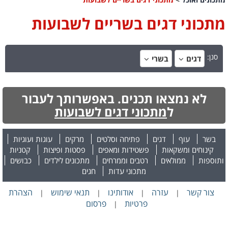
מתכוני דגים בשריים לשבועות
סנן:
דגים
בשרי
לא נמצאו תכנים. באפשרותך לעבור
ל
מתכוני דגים לשבועות
בשר
עוף
דגים
פתיחה וסלטים
מרקים
עוגות ועוגיות
קינוחים ומשקאות
פשטידות ומאפים
פסטות ופיצות
קטניות
ותוספות
ממולאים
רטבים וממרחים
מתכונים לילדים
כבושים
מתכוני עדות
חגים
צור קשר
עזרה
אודותינו
תנאי שימוש
הצהרת
|
|
|
|
פרטיות
פרסום
|