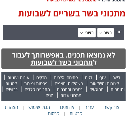
מתכוני בשר בשריים לשבועות
סנן:
בשר
בשרי
לא נמצאו תכנים. באפשרותך לעבור
ל
מתכוני בשר לשבועות
בשר
עוף
דגים
פתיחה וסלטים
מרקים
עוגות ועוגיות
קינוחים ומשקאות
פשטידות ומאפים
פסטות ופיצות
קטניות
ותוספות
ממולאים
רטבים וממרחים
מתכונים לילדים
כבושים
מתכוני עדות
חגים
צור קשר
עזרה
אודותינו
תנאי שימוש
הצהרת
|
|
|
|
פרטיות
פרסום
|