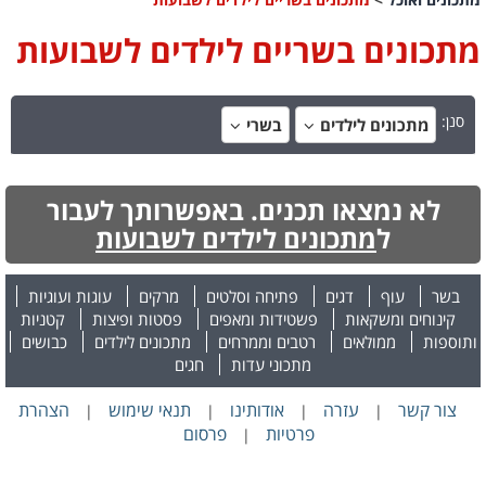
מתכונים בשריים לילדים לשבועות
סנן:
מתכונים לילדים
בשרי
לא נמצאו תכנים. באפשרותך לעבור
ל
מתכונים לילדים לשבועות
בשר
עוף
דגים
פתיחה וסלטים
מרקים
עוגות ועוגיות
קינוחים ומשקאות
פשטידות ומאפים
פסטות ופיצות
קטניות
ותוספות
ממולאים
רטבים וממרחים
מתכונים לילדים
כבושים
מתכוני עדות
חגים
צור קשר
עזרה
אודותינו
תנאי שימוש
הצהרת
|
|
|
|
פרטיות
פרסום
|