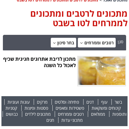
מתכונים לרטבים ומתכונים
לממרחים לטו בשבט
סנן:
רטבים וממרחים
בחר סינון
מתכון לריבת אתרוגים חגיגית שכיף
לאכול כל השנה
בשר
עוף
דגים
פתיחה וסלטים
מרקים
עוגות ועוגיות
קינוחים ומשקאות
פשטידות ומאפים
פסטות ופיצות
קטניות
ותוספות
ממולאים
רטבים וממרחים
מתכונים לילדים
כבושים
מתכוני עדות
חגים