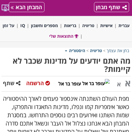
שתף מבחן
המבחן הבא
עברית
אישיות
טריוויה
בריאות
מספרים וחשבון
IQ
על זמן
התוצאות שלי
בחן את עצמך
>
טריוויה
>
היסטוריה
מה אתם יודעים על מדינות שכבר לא
קיימות?
א
הרשמה
שתף
א
עופר בר אל
מפת העולם השתנתה אינספור פעמים לאורך ההיסטוריה
כאשר אימפריות קמו ונפלו, מדינות התאגדו והתפרקו,
שמות השתנו ואירועים רבים נוספים התרחשו. במסגרת
המבחן הבא אנחנו נצלול אל העבר ונשאל אתכם סדרה
מאתגרת של שאלות על המדינות שכבר לא קיימות יותר.