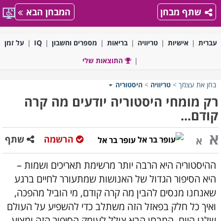
שתף מבחן
המבחן הבא
עברית
אישיות
טריוויה
בריאות
מספרים וחשבון
IQ
על זמן
התוצאות שלי
בחן את עצמך
>
טריוויה
>
היסטוריה
רק מומחי היסטוריה יודעים מה קרה
קודם...
א
הרשמה
שתף
א
עופר בר אל
ההיסטוריה היא הרבה יותר מרשימת תאריכים ושמות –
היא הסיפור הגדול של האנושות שמתעורר לחיים ברגע
שאנחנו מנסים להבין מה קרה קודם, מי הוביל מהפכה,
ואיך כל חלק בפאזל הזה משתלב כדי להשפיע על העולם
שלנו היום. המבחן הבא צולל לעומק הסיפור הזה ומציע