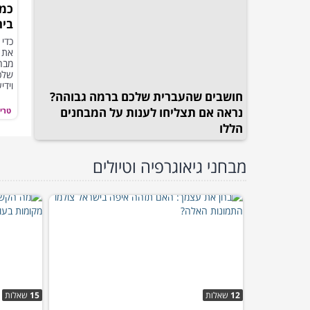
כמה
ביר
במב
כדי 
את ב
מבח
שלכ
וידי
חושבים שהעברית שלכם ברמה גבוהה?
נראה אם תצליחו לענות על המבחנים
טריו
הללו
מבחני גיאוגרפיה וטיולים
12
שאלות
15
שאלות