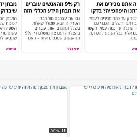
 אתם מכירים את
רק 9% מהאנשים עוברים
מבחן יד
תנו היפהפייה? בדקו
את מבחן הידע הכללי הזה
שיבדוק 
חן המאתגר הבא!
עם ציון מושלם!
לבדוק עד כמה מכירים לעומק
נסו את עצמכם מול מבחן
המבחן הבא
ירתנו ירושלים, הכנו לכם
הטריוויה הבא, שכולל שאלות
לפינות של
ן שיגלה עד כמה עמוק הקשר
בשלל תחומים ואותו עוברים
השפה והטב
ם אליה בכל הנוגע להכרתה
בהצלחה ועם ציון מושלם רק 9%
פשוט מדלג
עתה.
מהאנשים שמנסים אותו – האם
שתגיעו לת
אתם ביניהם?
ויה
ידע כללי
טריוויה
15
שאלות