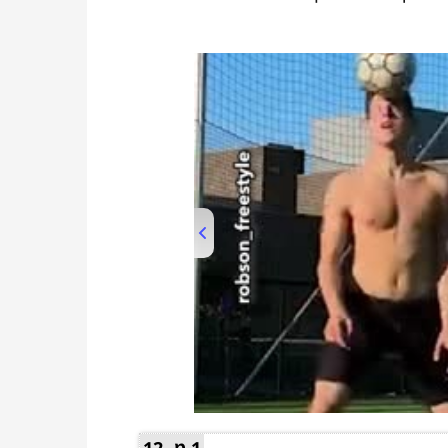
00:00
/
01:05