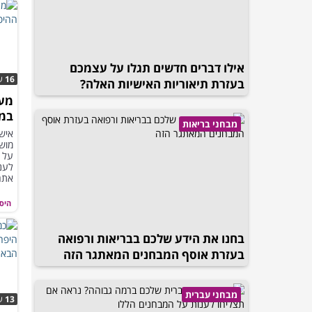
אילו דברים חדשים תגלו על עצמכם
16
ש
בעזרת תיאוריות האישיות האלה?
מעט
במב
מבחני בריאות
האם
איש
מוש
על 
לענ
אתם
היס
בחנו את הידע שלכם בבריאות ורפואה
בעזרת אוסף המבחנים המאתגר הזה
מבחני עברית
13
ש