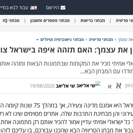
הירשם
עבור לבא-במייל
י
טריוויה
מבחני
בריאות
מבחני
מספרים וחשבון
מבחני
IQ
את עצמך
>
מבחני
טריוויה
>
מבחני
גיאוגרפיה וטיולים
 את עצמך: האם תזהה איפה בישראל צו
לי אמיתי מכיר את המקומות שבתמונות הבאות ומזהה אותם
דדו עם המבחן הבא...
א
ופן:
א
שי אליאב
19/08/2020
ישראל היא אמנם מדינה צעי
ירוני והן מבחינת התרבות שלה. אתרים מסוימים שינו לא 
 כל ישראלי אמיתי עדיין אמור להכיר אותם רק מתמונה אח
בור את מבחן הטריוויה הבא שהכנו עבורכם, בו עליכם לזהו