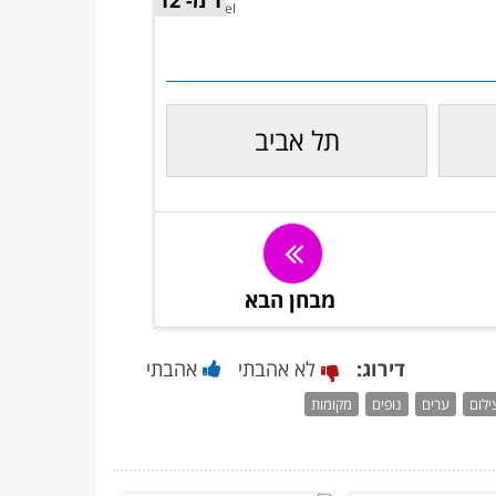
1 מ- 12
Ron Henzel
תל אביב
מבחן הבא
דירוג:
לא אהבתי
אהבתי
ילום
ערים
נופים
מקומות