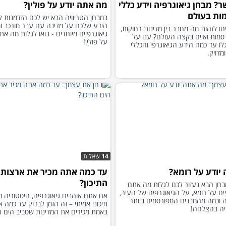
? מבחן גיאוגרפיה וידע כללי
מה אתה יודע על פולין?
ות בעולם
במבחן הטריוויה הבא יש לכם הזדמנות ל
הידע שלכם על מדינה עם עבר מורכב ומ
ו לזהות מה מחבר בין מדינות רחוקות,
גיאוגרפיים מיוחדים - בואו לגלות מה את
סמות ואיים בקצה העולם? ענו על
על פולין!
ו עד כמה הידע הגיאוגרפי והכללי
מדויק.
14
שאלות
יודע על רומא?
עד כמה אתה מכיר את ארצות 
התיכון?
חן הבא נעזור לכם לגלות מה אתם
ים על רומא, על הגיאוגרפיה של העיר,
אם אתם אוהבים גיאוגרפיה, היסטוריה ו
וכמה מהמבנים המפורסמים ביותר
תיכוני אמיתי – זה הזמן לבדוק עד כמה 
יה בהצלחה!
באמת מכירים את המדינות שסביב הים הת