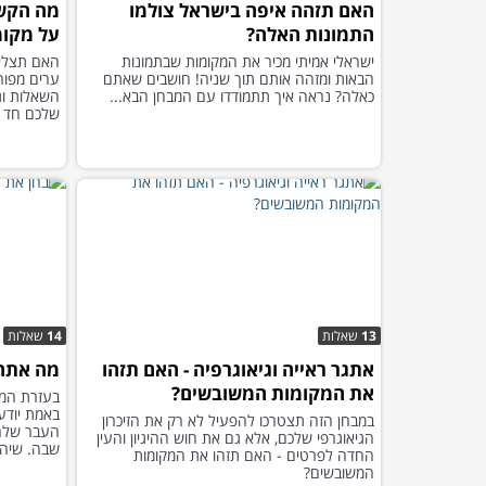
האם תזהה איפה בישראל צולמו
מה הקשר
התמונות האלה?
על מקומ
ישראלי אמיתי מכיר את המקומות שבתמונות
האם תצליח
הבאות ומזהה אותם תוך שניה! חושבים שאתם
ערים מפור
כאלה? נראה איך תתמודדו עם המבחן הבא...
השאלות וגל
שלכם חד ו
13
שאלות
14
שאלות
אתגר ראייה וגיאוגרפיה - האם תזהו
מה אתה 
את המקומות המשובשים?
בעזרת המב
באמת יודע
במבחן הזה תצטרכו להפעיל לא רק את הזיכרון
העבר שלה 
הגיאוגרפי שלכם, אלא גם את חוש ההיגיון והעין
שבה. שיה
החדה לפרטים - האם תזהו את המקומות
המשובשים?