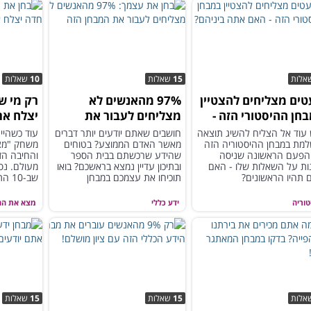
אלות
15
שאלות
10
שאלות
ים מצליחים להצטיין
97% מהאנשים לא
רק מי ש
חן ההיסטורי הזה -
מצליחים לעבור את
יצלח את
 אתה ביניהם?
המבחן הזה
 עוד אל הצליח להשיג תוצאה
חושבים שאתם יודעים יותר דברים
עוד כשהיינ
למת במבחן ההיסטוריה הזה
מאשר האדם הממוצע? בטוחים
משחק "מצ
הפעם הראשונה שניסה
שהידע שרכשתם בבית הספר
והחיבה הז
ות על השאלות שלו - האם
ובתיכון עדיין נמצא בראשכם? בואו
מעולם. נס
 תהיו הראשונים?
תוכיחו את עצמכם במבחן
שב-10 התמונות הבאות...
הטריוויה
טוריה
ידע כללי
מצא את הה
אלות
15
שאלות
15
שאלות