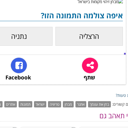
איפה צולמה התמונה הזו?
הרצליה
נתניה
שתף
Facebook
טעות?
 קשורים:
בחן את עצמך
אתגר
מבחן
טריוויה
ישראל
תמונות
אתרים
צ
י תאהב גם